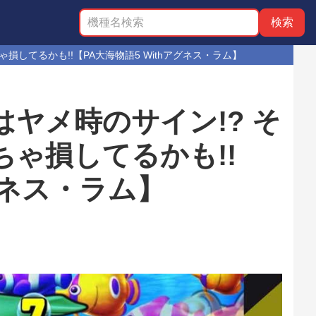
してるかも!!【PA大海物語5 Withアグネス・ラム】
ヤメ時のサイン!? そ
ゃ損してるかも!!
アグネス・ラム】