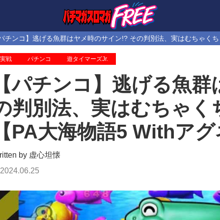
パチンコ】逃げる魚群はヤメ時のサイン!? その判別法、実はむちゃくちゃ損
実戦
パチンコ
遊タイマーズJr.
【パチンコ】逃げる魚群は
の判別法、実はむちゃくち
【PA大海物語5 With
ritten by 虚心坦懐
2024.06.25