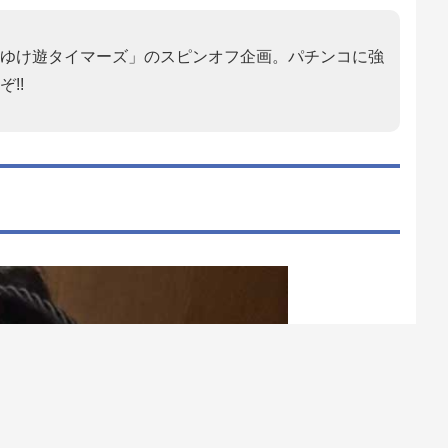
ゆけ遊タイマーズ」のスピンオフ企画。パチンコに強
!!