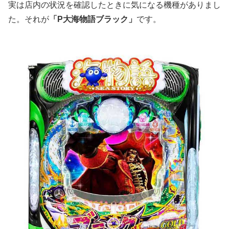
実は店内の状況を確認したときに気になる機種がありまし
た。それが
「P大海物語ブラック」
です。