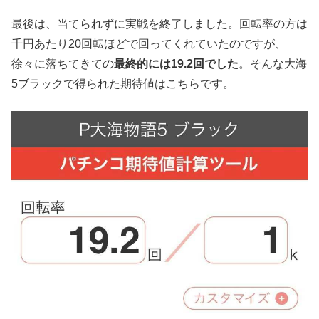
最後は、当てられずに実戦を終了しました。回転率の方は
千円あたり20回転ほどで回ってくれていたのですが、
徐々に落ちてきての
最終的には19.2回でした
。そんな大海
5ブラックで得られた期待値はこちらです。