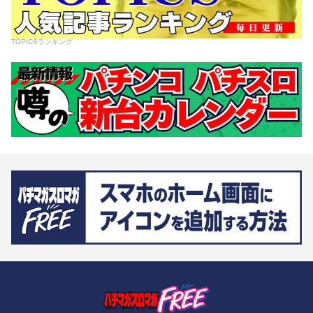
TOPICSランキング