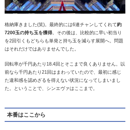
格納庫きました(笑)。最終的には6連チャンしてくれて
約
7200玉の持ち玉を獲得
。その後は、比較的に早い初当り
を2回引くもどちらも単発と持ち玉を減らす展開へ。問題
はそれだけではありませんでした。
回転率が千円あたり18.4回とそこまで良くありません。以
前なら千円あたり21回はまわっていたので、最初に感じ
た違和感を認めざるを得えない状況になってしまいまし
た。ということで、シンエヴァはここまで。
本番はここから