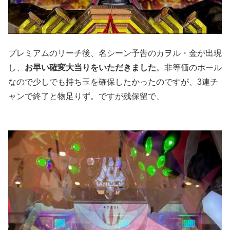
プレミアムのリーチ後、名シーン予告のカヲル・金が出現
し、
お早い確変大当りをいただきました
。非等価のホール
なので少しでも持ち玉を確保したかったのですが、3連チ
ャンで終了と物足りず。ですが残保留で、