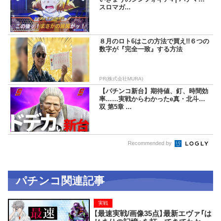
スロマガ...
８月のロト6はこの方法で買え!!６つの
数字が『完全一致』する方法
PR(株式会社MURA)
【パチンコ新台】期待値、釘、時間効
率……実戦からわかったe真・北斗無
双 第5章 ...
Recommended by
パチンコ関連記事
実戦
【最速実戦/画像35点】最新エヴァ「は