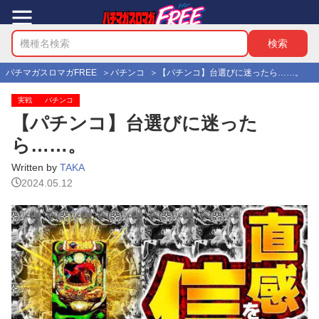
パチマガスロマガFREE
パチンコ
【パチンコ】台選びに迷ったら……。
実戦
パチンコ
【パチンコ】台選びに迷った
ら……。
Written by
TAKA
2024.05.12