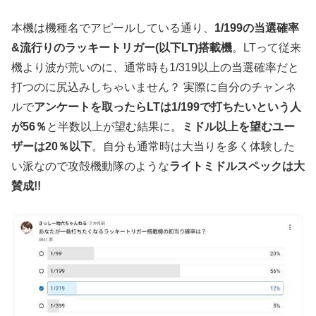
本機は機種名でアピールしている通り、
1/199の当選確率
&流行りのラッキートリガー(以下LT)搭載機
。LTって従来
機より波が荒いのに、通常時も1/319以上の当選確率だと
打つのに尻込みしちゃいません？ 実際に自分のチャンネ
ルで
アンケートを取ったらLTは1/199で打ちたいという人
が56％
と半数以上が望む結果に。
ミドル以上を望むユー
ザーは20％以下
。自分も通常時は大当りを多く体験した
い派なので攻殻機動隊のような
ライトミドルスペックは大
賛成!!