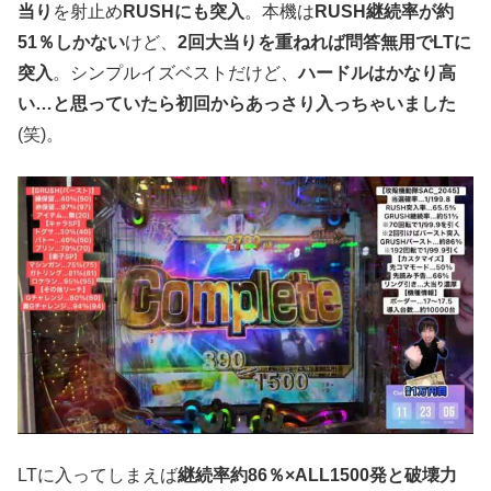
当り
を射止め
RUSHにも突入
。本機は
RUSH継続率が約
51％しかない
けど、
2回大当りを重ねれば問答無用でLTに
突入
。シンプルイズベストだけど、
ハードルはかなり高
い…と思っていたら初回からあっさり入っちゃいました
(笑)。
LTに入ってしまえば
継続率約86％×ALL1500発と破壊力