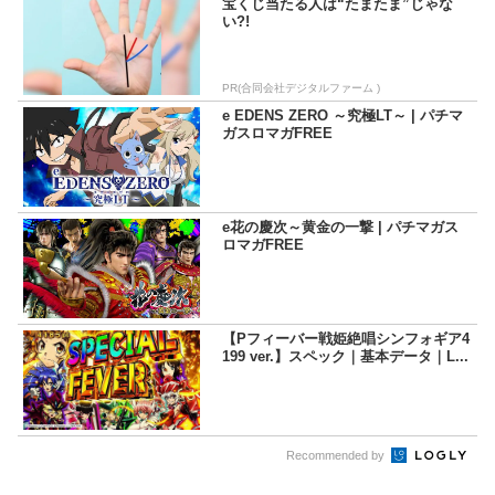
宝くじ当たる人は“たまたま”じゃな
い?!
PR(合同会社デジタルファーム )
e EDENS ZERO ～究極LT～ | パチマ
ガスロマガFREE
e花の慶次～黄金の一撃 | パチマガス
ロマガFREE
【Pフィーバー戦姫絶唱シンフォギア4
199 ver.】スペック｜基本データ｜L...
Recommended by