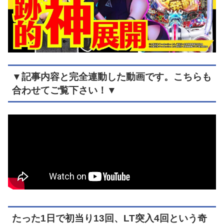
▼記事内容と完全連動した動画です。こちらも
合わせてご覧下さい！▼
たった1日で初当り13回、LT突入4回という奇