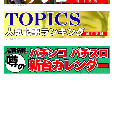
パチンコランキング
TOPICSランキング