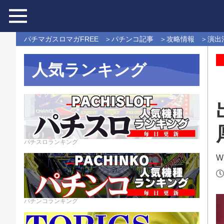
パチマガスロマガFREE
パチンコ記事
攻略情報
演出
人気ランキング
パチスロランキング
Wr
パチンコランキング