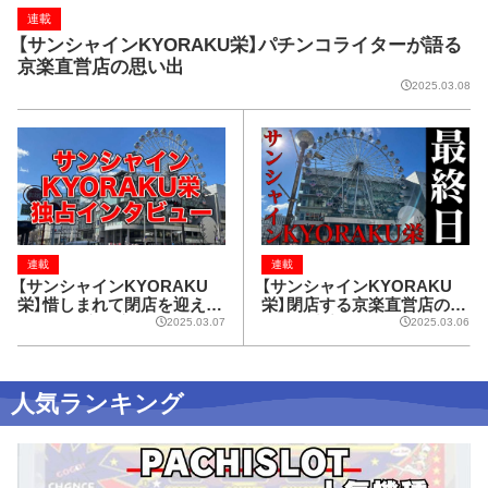
連載
【サンシャインKYORAKU栄】パチンコライターが語る
京楽直営店の思い出
2025.03.08
連載
連載
【サンシャインKYORAKU
【サンシャインKYORAKU
栄】惜しまれて閉店を迎えた
栄】閉店する京楽直営店の最
パチンコ店の店長にインタ
終日に密着取材!!
2025.03.07
2025.03.06
ビューしてみた
人気ランキング