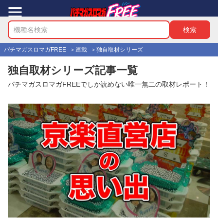
パチマガスロマガFREE
連載
独自取材シリーズ
独自取材シリーズ記事一覧
パチマガスロマガFREEでしか読めない唯一無二の取材レポート！