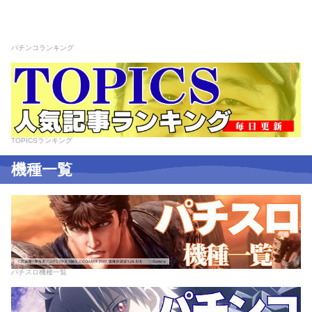
パチンコランキング
TOPICSランキング
機種一覧
パチスロ機種一覧