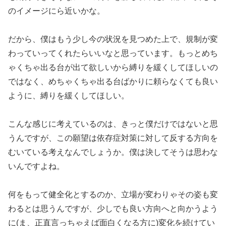
のイメージにら近いかな。
だから、僕はもう少し今の状況を見つめた上で、規制が変
わってい
ってくれたらいいなと思っています。もっとめち
ゃくちゃ出る台が
出て欲しいから縛りを緩くしてほしいの
ではなく、めちゃくちゃ出
る台ばかりに頼らなくても良い
ように、縛りを緩くしてほしい。
こんな感じに考えているのは、きっと僕だけではないと思
うんです
が、この願望は依存症対策に対して反する方向を
むいている考えな
んでしょうか。僕は決してそうは思わな
いんですよね。
何をもって健全化とするのか、立場が変わりゃその姿も変
わるとは
思うんですが、少しでも良い方向へと向かうよう
に(ま、正直言っ
ちゃえば面白くなる方に)変化を続けてい