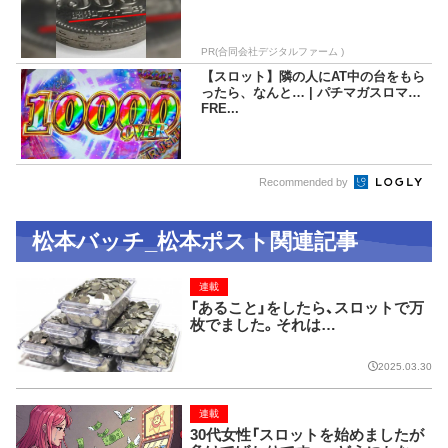
PR(合同会社デジタルファーム )
【スロット】隣の人にAT中の台をもら
ったら、なんと… | パチマガスロマガ
FRE...
Recommended by
松本バッチ_松本ポスト関連記事
連載
「あること」をしたら、スロットで万
枚でました。それは…
2025.03.30
連載
30代女性「スロットを始めましたが