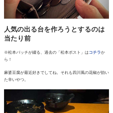
人気の出る台を作ろうとするのは
当たり前
※松本バッチが綴る、過去の「松本ポスト」は
コチラ
か
ら！
麻婆豆腐が最近好きでしてね。それも四川風の花椒が効い
た辛いや
つ。