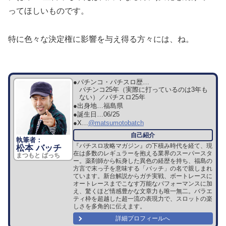
ってほしいものです。
特
に色々な決定権に影響を与え得る方々には、ね。
●パチンコ・パチスロ歴…
パチンコ25年（実際に打っているのは3年も
ない）／パチスロ25年
●出身地…
福島県
●誕生日…
06/25
●X…
@matsumotobatch
『パチスロ攻略マガジン』の下積み時代を経て、現
松本 バッチ
在は多数のレギュラーを抱える業界のスーパースタ
まつもと ばっち
ー。薬剤師から転身した異色の経歴を持ち、福島の
方言で末っ子を意味する「バッチ」の名で親しまれ
ています。新台解説からガチ実戦、ボートレースに
オートレースまでこなす万能なパフォーマンスに加
え、驚くほど情感豊かな文章力も唯一無二。バラエ
ティ枠を超越した超一流の表現力で、スロットの楽
しさを多角的に伝えます。
詳細プロフィールへ