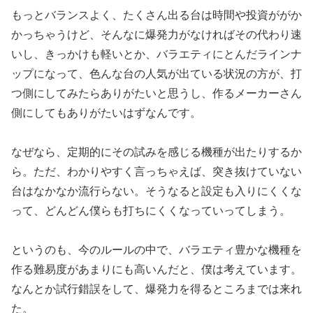
もっとバランスよく、たくさん出る台は時間や投資ががか
かっちゃ
うけど、そんなに爆発力がなければその代わり速
いし、きっかけも
軽いとか、バラエティにとんだラインナ
ップになって、色んな台の
人気が出ている状況の方が、打
つ側にしてみたらありがたいと思う
し、作るメーカーさん
側にしてもありがたいはずなんです。
なぜなら、定期的にその試みを感じる機種が出たりするか
ら。
ただ、わかりやすく言っちゃえば、突き抜けていない
台はなかなか
流行らない。そうなると設定も入りにくくな
って、どんどん僕らも
打ちにくくなっていってしまう。
というのも、今のルールの中で、バラエティ豊かな機種を
作る難易
度があまりにも高いんだと、僕は考えています。
なんとか試行錯誤をして、爆発力を得るところまでは来れ
た。