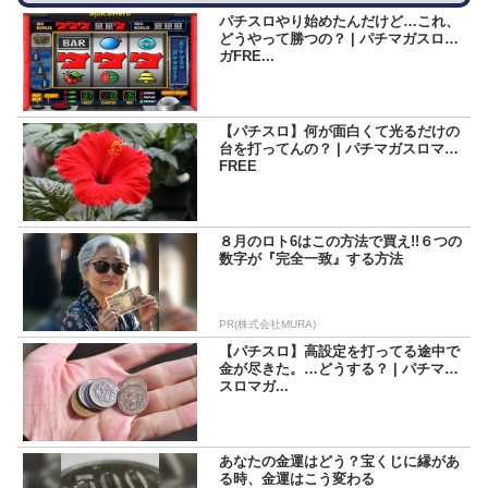
パチスロやり始めたんだけど…これ、
どうやって勝つの？ | パチマガスロマ
ガFRE...
【パチスロ】何が面白くて光るだけの
台を打ってんの？ | パチマガスロマガ
FREE
８月のロト6はこの方法で買え!!６つの
数字が『完全一致』する方法
PR(株式会社MURA)
【パチスロ】高設定を打ってる途中で
金が尽きた。…どうする？ | パチマガ
スロマガ...
あなたの金運はどう？宝くじに縁があ
る時、金運はこう変わる