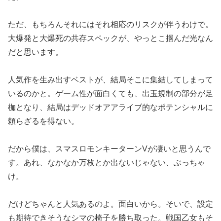
ただ、もちろんそれにはそれ相応のリスクが伴うわけで。
大爆発と
大爆死の共存スペックが、やっとこ掴んだ光なん
だと思います。
人気作を生み出すベストが、結局そこに集結してしまって
いるのか
と。ゲーム性が面白くても、出玉規制の部分が足
枷となり、結局は
デッドオアアライブ的なポテンシャルに
頼らざるを得ない。
だから僕は、スマスロモンキーターンVが凄いと思うんで
す。あれ
、なかなか万枚とか出ないじゃない、ぶっちゃ
け。
だけどちゃんと
人気あるのよ。面白いから。そいで、設定
も期待できそうなシマの
椅子を勝ち取った。戦国乙女もそ