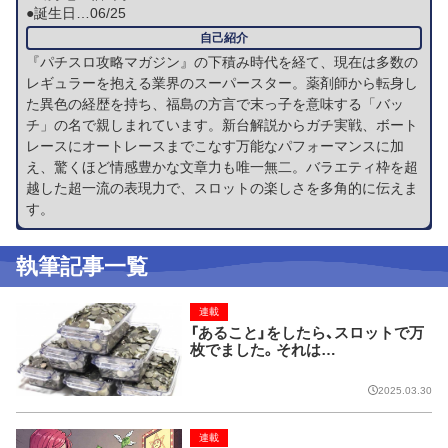
●誕生日…
06/25
『パチスロ攻略マガジン』の下積み時代を経て、現在は多数の
レギュラーを抱える業界のスーパースター。薬剤師から転身し
た異色の経歴を持ち、福島の方言で末っ子を意味する「バッ
チ」の名で親しまれています。新台解説からガチ実戦、ボート
レースにオートレースまでこなす万能なパフォーマンスに加
え、驚くほど情感豊かな文章力も唯一無二。バラエティ枠を超
越した超一流の表現力で、スロットの楽しさを多角的に伝えま
す。
執筆記事一覧
連載
「あること」をしたら、スロットで万
枚でました。それは…
2025.03.30
連載