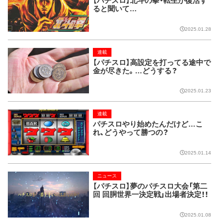
【パチスロ】北斗の拳・転生が復活す
ると聞いて…
2025.01.28
連載
【パチスロ】高設定を打ってる途中で
金が尽きた。…どうする？
2025.01.23
連載
パチスロやり始めたんだけど…こ
れ、どうやって勝つの？
2025.01.14
ニュース
【パチスロ】夢のパチスロ大会「第二
回 回胴世界一決定戦」出場者決定！！
2025.01.08