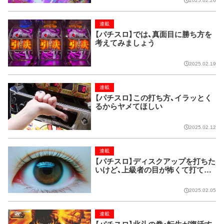
2025.02.26
連載
【パチスロ】では、真面目に勝ち方を
考えてみましょう
2025.02.19
連載
【パチスロ】この打ち方、イラッとく
るからヤメてほしい
2025.02.12
連載
【パチスロ】ディスクアップを打ちた
いけど、上級者の目が怖くて打てま
せん…
2025.02.05
連載