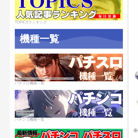
TOPICSランキング
機種一覧
パチスロ機種一覧
パチンコ機種一覧
※