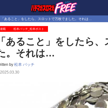
「あること」をしたら、スロットで万枚でました。それは…
連載
松本バッチ_松本ポスト
「あること」をしたら、
た。それは…
itten by
松本 バッチ
2025.03.30