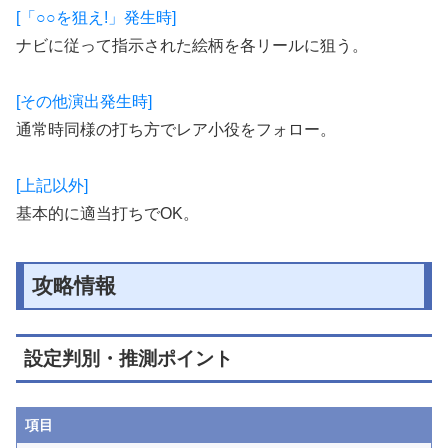
[「○○を狙え!」発生時]
ナビに従って指示された絵柄を各リールに狙う。
[その他演出発生時]
通常時同様の打ち方でレア小役をフォロー。
[上記以外]
基本的に適当打ちでOK。
攻略情報
設定判別・推測ポイント
項目