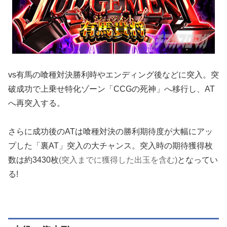
vs有馬の喰種対決勝利時やエンディング後などに突入。突
破成功で上乗せ特化ゾーン「CCGの死神」へ移行し、AT
へ再突入する。
さらに成功後のATは喰種対決の勝利期待度が大幅にアッ
プした「裏AT」突入の大チャンス。突入時の期待獲得枚
数は約3430枚
(突入までに獲得した出玉を含む)
となってい
る!