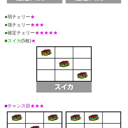
●
弱チェリー
★
●
強チェリー
★★★
●
確定チェリー
★★★★★
■スイカ
(5枚)
★
■チャンス目
★★★