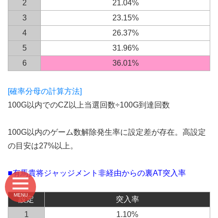
2
21.04%
3
23.15%
4
26.37%
5
31.96%
6
36.01%
[確率分母の計算方法]
100G以内でのCZ以上当選回数÷100G到達回数
100G以内のゲーム数解除発生率に設定差が存在。高設定
の目安は27%以上。
■有馬貴将ジャッジメント非経由からの裏AT突入率
MENU
設定
突入率
1
1.10%