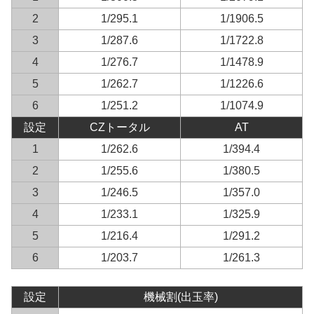
2
1/295.1
1/1906.5
3
1/287.6
1/1722.8
4
1/276.7
1/1478.9
5
1/262.7
1/1226.6
6
1/251.2
1/1074.9
設定
CZトータル
AT
1
1/262.6
1/394.4
2
1/255.6
1/380.5
3
1/246.5
1/357.0
4
1/233.1
1/325.9
5
1/216.4
1/291.2
6
1/203.7
1/261.3
設定
機械割(出玉率)