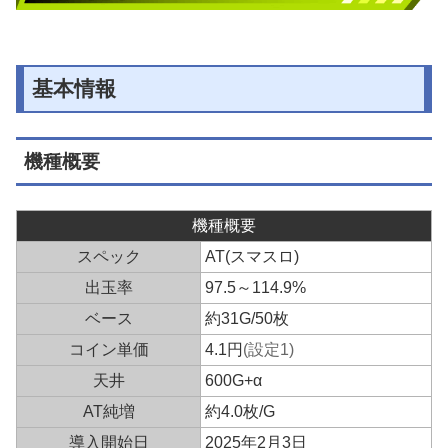
基本情報
機種概要
機種概要
スペック
AT(スマスロ)
出玉率
97.5～114.9%
ベース
約31G/50枚
コイン単価
4.1円
(設定1)
天井
600G+α
AT純増
約4.0枚/G
導入開始日
2025年2月3日