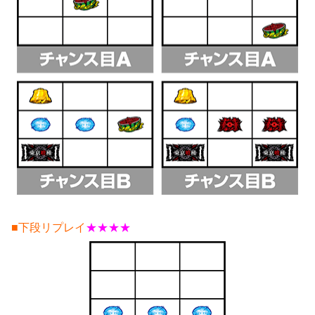
■下段リプレイ
★★★★