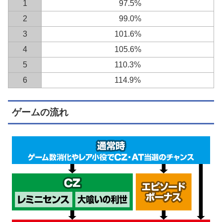
1
0
97.5%
2
0
99.0%
3
101.6%
4
105.6%
5
110.3%
6
114.9%
ゲームの流れ