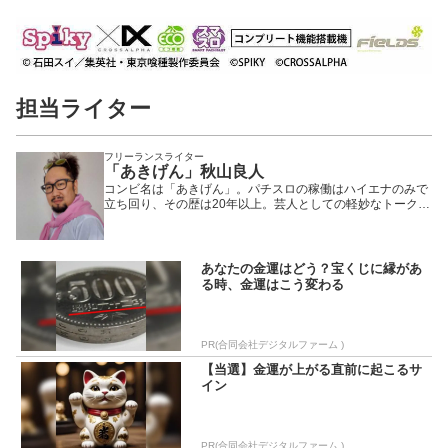
担当ライター
フリーランスライター
「あきげん」秋山良人
コンビ名は「あきげん」。パチスロの稼働はハイエナのみで
立ち回り、その歴は20年以上。芸人としての軽妙なトークや
立ち回りの知識を活かし、多数のパチンコ・パチスロ番組に
出演中。
あなたの金運はどう？宝くじに縁があ
る時、金運はこう変わる
PR(合同会社デジタルファーム )
【当選】金運が上がる直前に起こるサ
イン
PR(合同会社デジタルファーム )