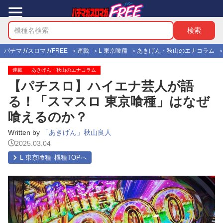
パチマガスロマガFREE
連載
L 東京喰種
あきげん・秋山のエナコラム
連載
あきげん・秋山のエナコラム
【パチスロ】ハイエナ芸人が語
る！「スマスロ 東京喰種」はなぜ
喰えるのか？
Written by
「あきげん」秋山良人
2025.03.04
L 東京喰種