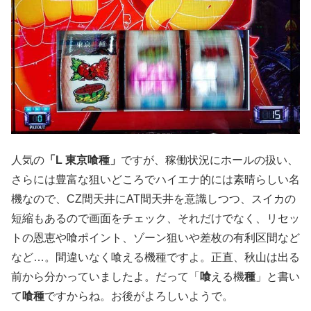
人気の
「L 東京喰種」
ですが、稼働状況にホールの扱い、
さらには豊富な狙いどころでハイエナ的には素晴らしい名
機なので、CZ間天井にAT間天井を意識しつつ、スイカの
短縮もあるので画面をチェック、それだけでなく、リセッ
トの恩恵や喰ポイント、ゾーン狙いや差枚の有利区間など
など…。間違いなく喰える機種ですよ。正直、秋山は出る
前から分かっていましたよ。だって「
喰
える機
種
」と書い
て
喰種
ですからね。お後がよろしいようで。