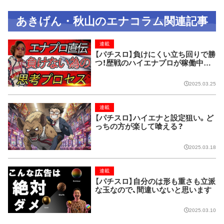
あきげん・秋山のエナコラム関連記事
連載
【パチスロ】負けにくい立ち回りで勝
つ！歴戦のハイエナプロが稼働中に
考えていることとは？
2025.03.25
連載
【パチスロ】ハイエナと設定狙い。ど
っちの方が楽して喰える？
2025.03.18
連載
【パチスロ】自分のは形も重さも立派
な玉なので、間違いないと思います
2025.03.10