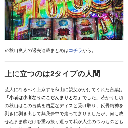
※秋山良人の過去連載まとめは
コチラ
から。
上に立つのは2タイプの人間
芸人になるべく上京する秋山に親父がかけてくれた言葉は
「小者は小者なりにこぢんまりとな」
でした。若かりし頃
の秋山はこの言葉を凶悪なディスと受け取り、反骨精神を
剥きに剥き出して無我夢中で走って参りましたが、何も成
せぬまま歳だけを重ね振り返って我が人生のつわものども