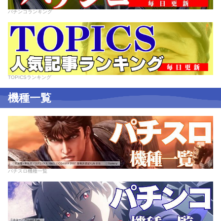
パチスロ機種一覧
パチンコ機種一覧