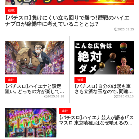
連載
【パチスロ】負けにくい立ち回りで勝つ！歴戦のハイエ
ナプロが稼働中に考えていることとは？
2025.03.25
連載
連載
【パチスロ】ハイエナと設定
【パチスロ】自分のは形も重
狙い。どっちの方が楽して喰
さも立派な玉なので、間違い
える？
ないと思います
2025.03.18
2025.03.10
連載
【パチスロ】ハイエナ芸人が語る！「ス
マスロ 東京喰種」はなぜ喰えるの
か？