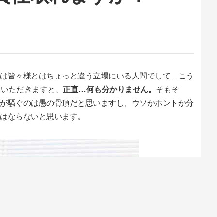
は皆々様とはちょっと違う立場にいる人間でして…こう
ていただきますと、
正直…何も分かりません。
そもそ
が騒ぐのは愚の骨頂だと思いますし、ウソかホントか分
はならないと思います。