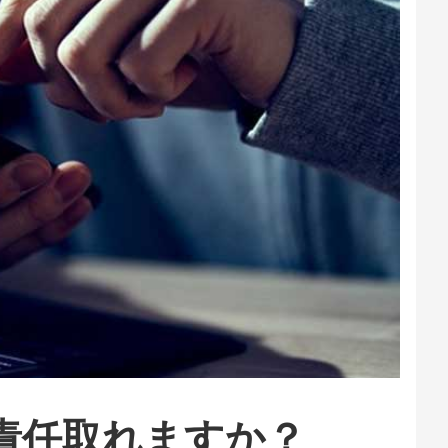
責任取れますか？