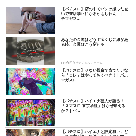
【パチスロ】店の中でパンツ撮ったせ
いで来店禁止になるかもしれん… | パ
チマガス...
あなたの金運はどう？宝くじに縁があ
る時、金運はこう変わる
PR(合同会社デジタルファーム )
【パチスロ】少ない投資で当てたいな
ら「コレ」はやっておくべき！ | パチ
マガスロ...
【パチスロ】ハイエナ芸人が語る！
「スマスロ 東京喰種」はなぜ喰えるの
か？ | パ...
【パチスロ】ハイエナと設定狙い。ど