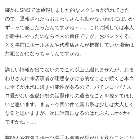
確かにSNSでは通報しました的なスクショが流れてきた
ので、通報されたらおまわりさんも動かないわけにはいか
ず…って感じだったんですかね～…。これに関しては本人
が勝手にやったのなら本人の責任ですが、おパンツするこ
とを事前にホールさんや代理店さんが把握していた場合は
共犯とかになっちゃうんですかね。
詳しい情報が出てないのでこれ以上は綴れませんが、おま
わりさんに来店演者が迷惑をかける的なことが続くと本当
に全てが水泡に帰す可能性があるので、パチンコ･パチス
ロ愛がない金儲け勢の話題作りの過激なことを控えてほし
いと思います。まぁ～今回の件で露出系は少しは大人しく
なると思いますが、次に話題になるのはたぶん…オ○カ○
ですかね～…。
芸能人や有名スポーツ選手も名前が挙がり大変なことにな