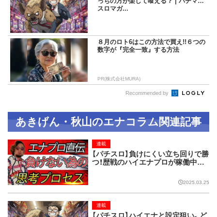
っちの方が楽して喰える？ | パチマガ
スロマガ...
８月のロト6はこの方法で買え!!６つの
数字が『完全一致』する方法
PR(株式会社MURA)
Recommended by
あきげん・秋山のエナコラム関連記事
連載
【パチスロ】負けにくい立ち回りで勝
つ！歴戦のハイエナプロが稼働中に
考えていることとは？
2025.03.25
連載
【パチスロ】ハイエナと設定狙い。ど