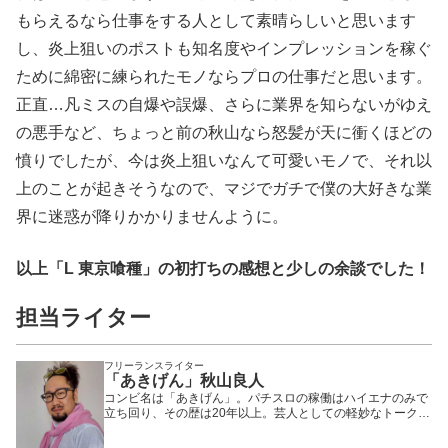
もらえるなら仕事をする人として素晴らしいと思います
し、炎上狙いのポストも知名度やインプレッションを稼ぐ
ために綿密に練られたモノならプロの仕事だと思います。
正直…凡ミスの自爆や誤爆、さらに業界を知らないがゆえ
の悪手など、ちょっと前の秋山なら怒髪が天に衝くほどの
憤りでしたが、今は炎上狙いなんて可愛いモノで、それ以
上のことが起きそうなので、マジでガチで僕の大好きな業
界に迷惑が降りかかりませんように。
以上「L 東京喰種」の初打ちの感想と少しの余談でした！
担当ライター
フリーランスライター
「あきげん」秋山良人
コンビ名は「あきげん」。パチスロの稼働はハイエナのみで
立ち回り、その歴は20年以上。芸人としての軽妙なトークや
立ち回りの知識を活かし、多数のパチンコ・パチスロ番組に
出演中。