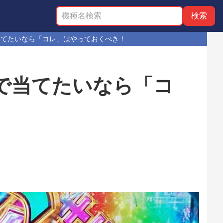
当てたいなら「コレ」はやっておくべき！
で当てたいなら「コ