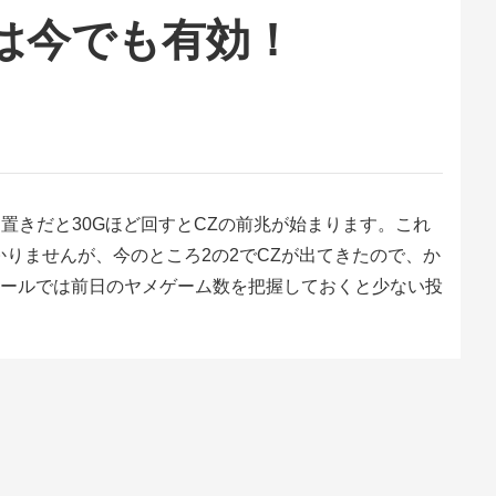
は今でも有効！
え置きだと30Gほど回すとCZの前兆が始まります。これ
りませんが、今のところ2の2でCZが出てきたので、か
ールでは前日のヤメゲーム数を把握しておくと少ない投