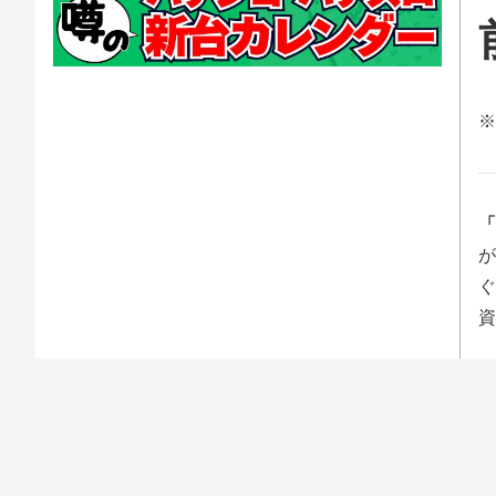
※
「
が
ぐ
資