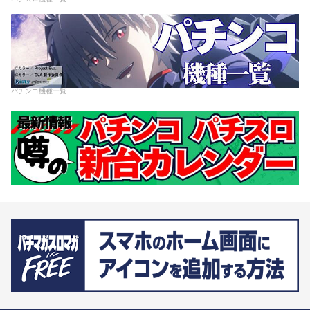
パチンコ機種一覧