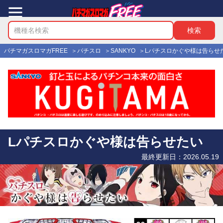
パチマガスロマガFREE
パチスロ
SANKYO
Lパチスロかぐや様は告らせ
Lパチスロかぐや様は告らせたい
最終更新日：
2026.05.19