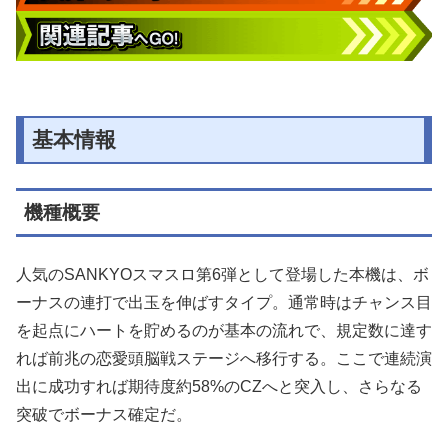
基本情報
機種概要
人気のSANKYOスマスロ第6弾として登場した本機は、ボ
ーナスの連打で出玉を伸ばすタイプ。通常時はチャンス目
を起点にハートを貯めるのが基本の流れで、規定数に達す
れば前兆の恋愛頭脳戦ステージへ移行する。ここで連続演
出に成功すれば期待度約58%のCZへと突入し、さらなる
突破でボーナス確定だ。