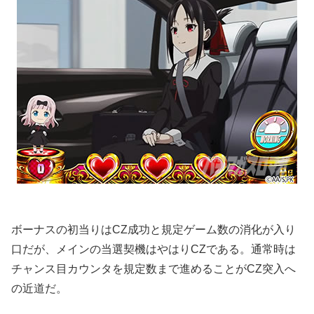
ボーナスの初当りはCZ成功と規定ゲーム数の消化が入り
口だが、メインの当選契機はやはりCZである。通常時は
チャンス目カウンタを規定数まで進めることがCZ突入へ
の近道だ。