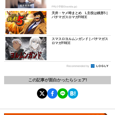
PR(小学館Gravidia.jp)
天井・ヤメ時まとめ L主役は銭形5 |
パチマガスロマガFREE
スマスロヨルムンガンド | パチマガス
ロマガFREE
Recommended by
この記事が面白かったらシェア!