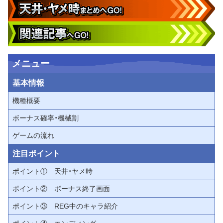
メニュー
基本情報
機種概要
ボーナス確率・機械割
ゲームの流れ
注目ポイント
ポイント① 天井・ヤメ時
ポイント② ボーナス終了画面
ポイント③ REG中のキャラ紹介