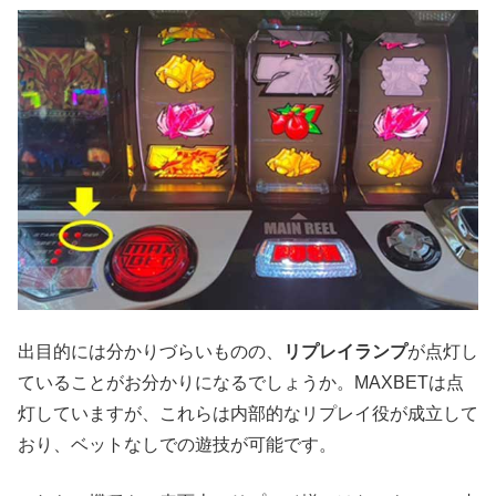
出目的には分かりづらいものの、
リプレイランプ
が点灯し
ていることがお分かりになるでしょうか。MAXBETは点
灯していますが、これらは内部的なリプレイ役が成立して
おり、ベットなしでの遊技が可能です。