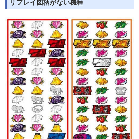
リプレイ図柄がない機種