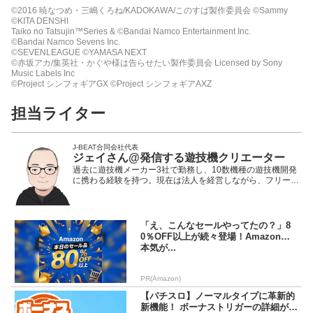
©2016 暁なつめ・三嶋くろね/KADOKAWA/このすば製作委員会 ©Sammy
©KITA DENSHI
Taiko no Tatsujin™Series & ©Bandai Namco Entertainment Inc.
©Bandai Namco Sevens Inc.
©SEVENLEAGUE ©YAMASA NEXT
©赤坂アカ/集英社・かぐや様は告らせたい製作委員会 Licensed by Sony
Music Labels Inc
©Project シンフォギアGX ©Project シンフォギアAXZ
担当ライター
J-BEAT合同会社代表
ジェイさん@発信する遊技機クリエーター
過去に遊技機メーカー3社で勤務し、10数機種の遊技機開発
に携わる経験を持つ。現在は法人を経営しながら、フリーの
クリエーターとして遊技機開発に従事。また、メーカーに属
さない立場から、遊技機に関する情報発信や評論活動を積極
的に行っている。遊技機の魅力を広く伝えるため、ライトユ
ーザーや次世代のクリエーターたちに向けた取り組みも展開
「え、こんなセールやってたの？」8
している。
0％OFF以上が続々登場！Amazonの
本気が...
PR(Amazon)
【パチスロ】ノーマルタイプに革新的
新機能！ ボーナストリガーの詳細が