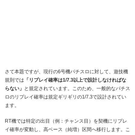
さて本題ですが、現行の6号機パチスロに対して、遊技機
規則では
「リプレイ確率は1/7.3以上で設計しなければな
らない」
と規定されています。このため、一般的なパチス
ロのリプレイ確率は規定ギリギリの1/7.3で設計されてい
ます。
RT機では特定の出目（例：チャンス目）を契機にリプレ
イ確率が変動し、高ベース（純増）区間へ移行します。こ