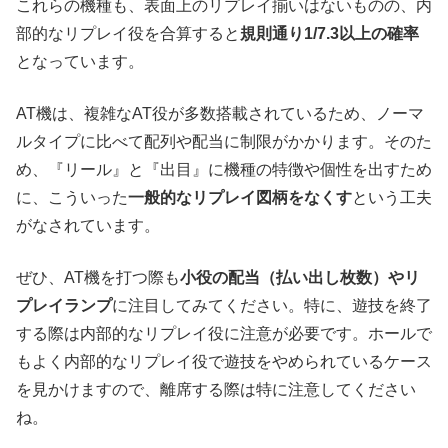
これらの機種も、表面上のリプレイ揃いはないものの、内
部的なリプレイ役を合算すると
規則通り1/7.3以上の確率
となっています。
AT機は、複雑なAT役が多数搭載されているため、ノーマ
ルタイプに比べて配列や配当に制限がかかります。そのた
め、『リール』と『出目』に機種の特徴や個性を出すため
に、こういった
一般的なリプレイ図柄をなくす
という工夫
がなされています。
ぜひ、AT機を打つ際も
小役の配当（払い出し枚数）やリ
プレイランプ
に注目してみてください。特に、遊技を終了
する際は内部的なリプレイ役に注意が必要です。ホールで
もよく内部的なリプレイ役で遊技をやめられているケース
を見かけますので、離席する際は特に注意してください
ね。