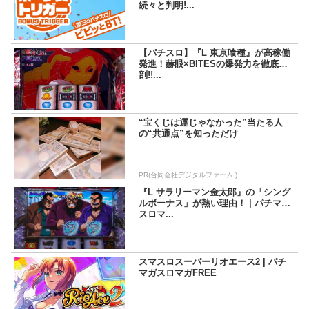
続々と判明!...
【パチスロ】『L 東京喰種』が高稼働
発進！赫眼×BITESの爆発力を徹底解
剖!!...
“宝くじは運じゃなかった”当たる人
の“共通点”を知っただけ
PR(合同会社デジタルファーム )
『L サラリーマン金太郎』の「シング
ルボーナス」が熱い理由！ | パチマガ
スロマ...
スマスロスーパーリオエース2 | パチ
マガスロマガFREE