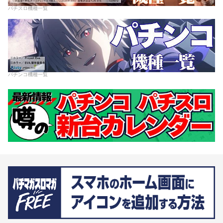
パチスロ機種一覧
パチンコ機種一覧