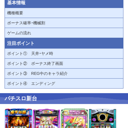
基本情報
機種概要
ボーナス確率・機械割
ゲームの流れ
注目ポイント
ポイント① 天井・ヤメ時
ポイント② ボーナス終了画面
ポイント③ REG中のキャラ紹介
ポイント④ エンディング
パチスロ新台