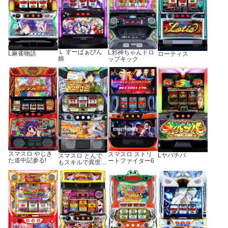
Ｌ すーぱぁびん
L邪神ちゃんドロ
L麻雀物語
ローティス
娘
ップキック
スマスロ やじき
スマスロ ストリ
Lヤバチバ
スマスロ とんで
た道中記参る!
ートファイター6
もスキルで異世界
放浪メシ