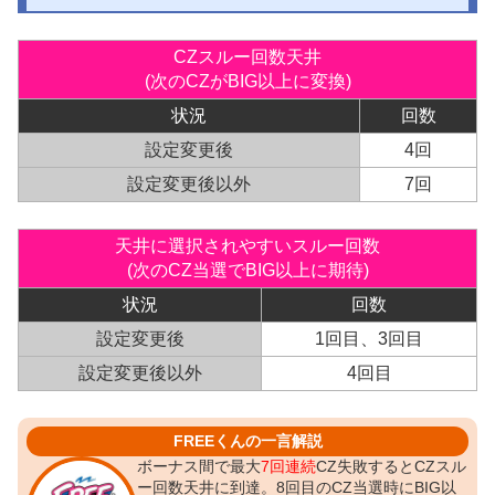
CZスルー回数天井
(次のCZがBIG以上に変換)
状況
回数
設定変更後
4回
設定変更後以外
7回
天井に選択されやすいスルー回数
(次のCZ当選でBIG以上に期待)
状況
回数
設定変更後
1回目、3回目
設定変更後以外
4回目
FREEくんの一言解説
ボーナス間で最大
7回連続
CZ失敗するとCZスル
ー回数天井に到達。8回目のCZ当選時にBIG以