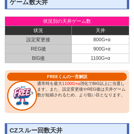
ゲーム数天井
状況別の天井ゲーム数
状況
天井
設定変更後
0
800G+α
REG後
0
900G+α
BIG後
1100G+α
FREEくんの一言解説
通常時を最大
1100G+α
消化でBIG以上に当選し
ます。また、設定変更後やREG後は天井ゲーム
数が短縮されるため、より狙い目となります。
CZスルー回数天井