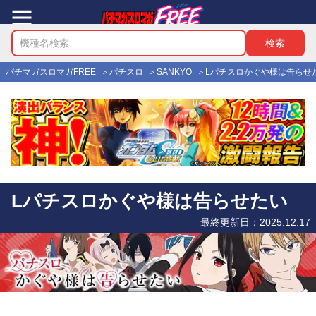
パチマガスロマガFREE
パチスロ
SANKYO
Lパチスロかぐや様は告らせ
Lパチスロかぐや様は告らせたい
最終更新日：
2025.12.17