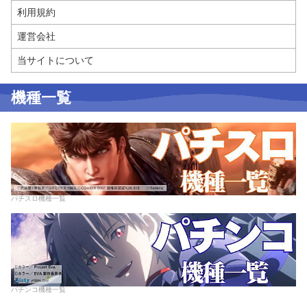
利用規約
運営会社
当サイトについて
機種一覧
パチスロ機種一覧
パチンコ機種一覧