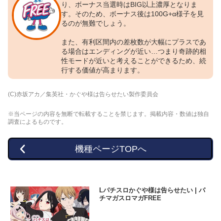
り、ボーナス当選時はBIG以上濃厚となりま
す。そのため、ボーナス後は100G+α様子を見
るのが無難でしょう。
また、有利区間内の差枚数が大幅にプラスであ
る場合はエンディングが近い…つまり奇跡的相
性モードが近いと考えることができるため、続
行する価値が高まります。
(C)赤坂アカ／集英社・かぐや様は告らせたい製作委員会
※当ページの内容を無断で転載することを禁じます。掲載内容・数値は独自
調査によるものです。
機種ページTOPへ
Lパチスロかぐや様は告らせたい | パ
チマガスロマガFREE