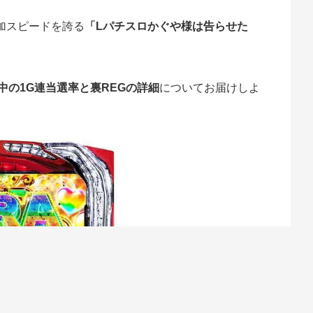
加スピードを誇る
「Lパチスロかぐや様は告らせた
G中の1G連当選率と裏REGの詳細
についてお届けしよ