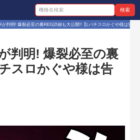
が判明! 爆裂必至の裏REG詳細も大公開!!【Lパチスロかぐや様は告ら
が判明! 爆裂必至の裏
Lパチスロかぐや様は告