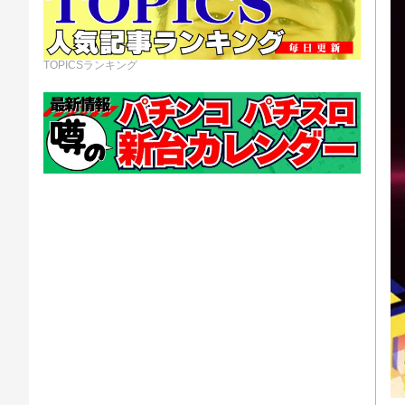
TOPICSランキング