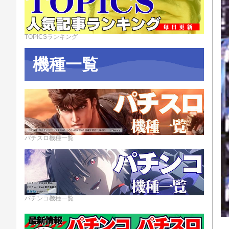
TOPICSランキング
機種一覧
パチスロ機種一覧
パチンコ機種一覧