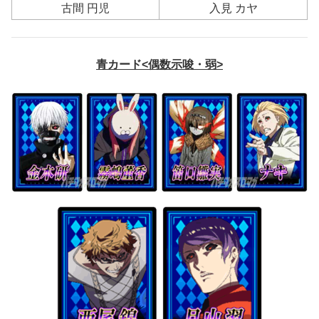
古間 円児
入見 カヤ
青カード<偶数示唆・弱>