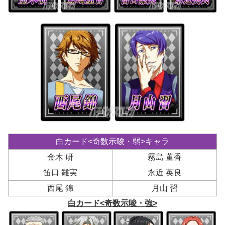
白カード<奇数示唆・弱>キャラ
金木 研
霧島
董香
笛口 雛実
永近 英良
西尾 錦
月山 習
白カード<奇数示唆・強>