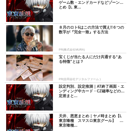
ゲーム数・エンドカードなどゾーンま
とめ【L 東...
８月のロト6はこの方法で買え!!６つの
数字が『完全一致』する方法
PR(株式会社MURA)
宝くじが当たる人にだけ共通する“あ
る特徴”とは？
PR(合同会社デジタルファーム )
設定判別、設定推測｜AT終了画面・エ
ンディング中カード・CZ確率などの設
定差まと...
天井、恩恵まとめ｜ヤメ時まとめ【L
東京喰種 スマスロ東京グール】 L
東京喰種...