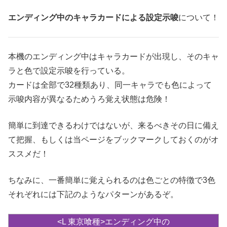
エンディング中のキャラカードによる設定示唆
について！
本機のエンディング中はキャラカードが出現し、そのキャ
ラと色で設定示唆を行っている。
カードは全部で32種類あり、同一キャラでも色によって
示唆内容が異なるためうろ覚え状態は危険！
簡単に到達できるわけではないが、来るべきその日に備え
て把握、もしくは当ページをブックマークしておくのがオ
ススメだ！
ちなみに、一番簡単に覚えられるのは色ごとの特徴で3色
それぞれには下記のようなパターンがあるぞ。
<L 東京喰種>
エンディング中の