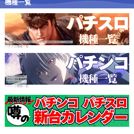
機種一覧
パチスロ機種一覧
パチンコ機種一覧