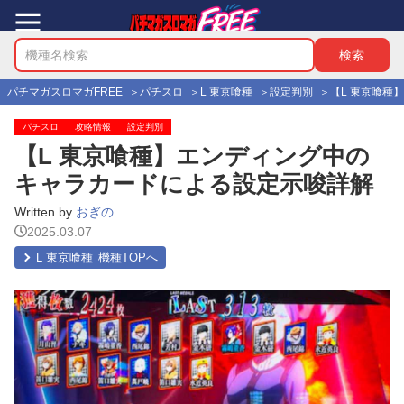
パチマガスロマガFREE
パチスロ
L 東京喰種
設定判別
【L 東京喰種
パチスロ
攻略情報
設定判別
【L 東京喰種】エンディング中の
キャラカードによる設定示唆詳解
Written by
おぎの
2025.03.07
L 東京喰種