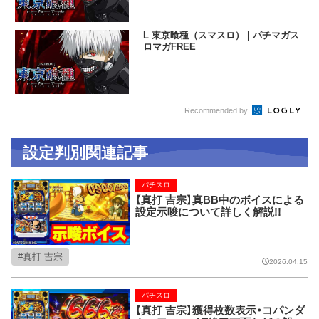
L 東京喰種（スマスロ） | パチマガス
ロマガFREE
Recommended by
設定判別関連記事
パチスロ
【真打 吉宗】真BB中のボイスによる
設定示唆について詳しく解説!!
真打 吉宗
2026.04.15
パチスロ
【真打 吉宗】獲得枚数表示・コパンダ