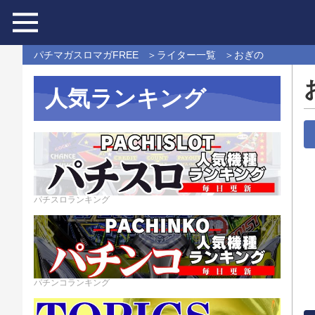
パチマガスロマガFREE
ライター一覧
おぎの
人気ランキング
パチスロランキング
パチンコランキング