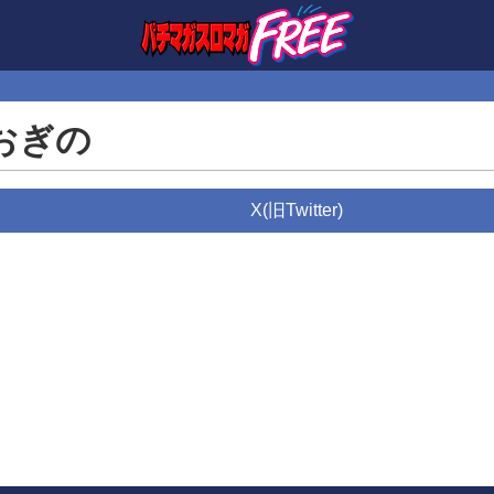
おぎの
X(旧Twitter)