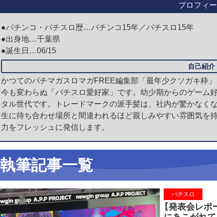
プロフィー
●パチンコ・パチスロ歴…
パチンコ15年／パチスロ15年
●出身地…
千葉県
●誕生日…
06/15
かつてのパチマガスロマガFREE編集部「最年少クソガキ枠
今も変わらぬ「パチスロ愛好家」です。幼少期からのゲーム
タル世代です。トレードマークの派手髪は、社内が驚かなく
生に待ち合わせ場所と間違われるほど親しみやすい雰囲気を
力をフレッシュに発信します。
執筆記事一覧
パチスロ
【発表会レポ