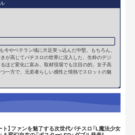
ル
」も今やベテラン域に片足突っ込んだ中堅。もちろん、
好きが高じてパチスロの世界に没入した、生粋のデジ
なるほど変化に富み、取材現場でも注目の的。女子高
持つ一方で、元若者らしい感性と情熱でスロットの魅
ート】ファンを魅了する次世代パチスロ『L魔法少女