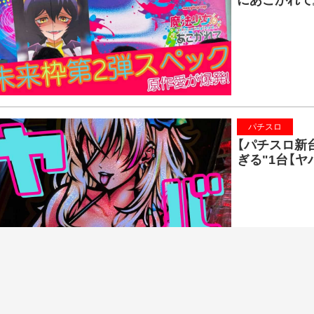
にあこがれて
パチスロ
【パチスロ新
ぎる"1台【ヤ
Lヤバチバ
ニュース