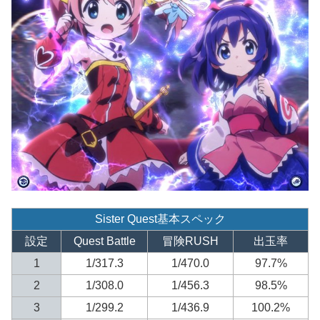
Sister Quest基本スペック
設定
Quest Battle
冒険RUSH
出玉率
1
1/317.3
1/470.0
97.7%
2
1/308.0
1/456.3
98.5%
3
1/299.2
1/436.9
100.2%