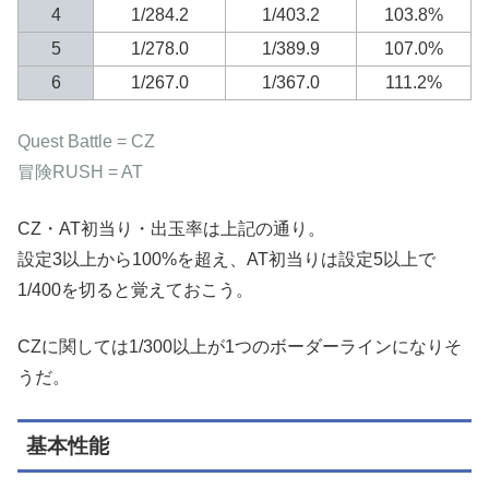
4
1/284.2
1/403.2
103.8%
5
1/278.0
1/389.9
107.0%
6
1/267.0
1/367.0
111.2%
Quest Battle = CZ
冒険RUSH = AT
CZ・AT初当り・出玉率は上記の通り。
設定3以上から100%を超え、AT初当りは設定5以上で
1/400を切ると覚えておこう。
CZに関しては1/300以上が1つのボーダーラインになりそ
うだ。
基本性能