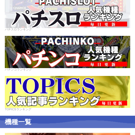
パチスロランキング
パチンコランキング
TOPICSランキング
機種一覧