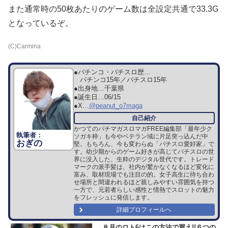
また通常時の50枚あたりのゲーム数は全設定共通で33.3G
となっているぞ。
(C)Carmina
●パチンコ・パチスロ歴…
パチンコ15年／パチスロ15年
●出身地…
千葉県
●誕生日…
06/15
●X…
@peanut_o7maga
かつてのパチマガスロマガFREE編集部「最年少ク
ソガキ枠」も今やベテラン域に片足突っ込んだ中
おぎの
堅。もちろん、今も変わらぬ「パチスロ愛好家」で
す。幼少期からのゲーム好きが高じてパチスロの世
界に没入した、生粋のデジタル世代です。トレード
マークの派手髪は、社内が驚かなくなるほど変化に
富み、取材現場でも注目の的。女子高生に待ち合わ
せ場所と間違われるほど親しみやすい雰囲気を持つ
一方で、元若者らしい感性と情熱でスロットの魅力
をフレッシュに発信します。
詳細プロフィールへ
８月のロト6はこの方法で買え!!６つの