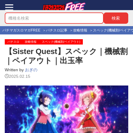
パチマガスロマガFREE
パチスロ記事
攻略情報
スペック(機械割/ペイアウ
パチスロ
攻略情報
スペック(機械割/ペイアウト)
【Sister Quest】スペック｜機械割
｜ペイアウト｜出玉率
Written by
おぎの
2025.02.15