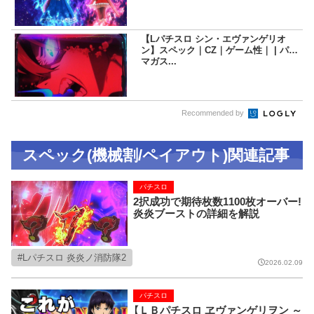
【Lパチスロ シン・エヴァンゲリオ
ン】スペック｜CZ｜ゲーム性｜ | パチ
マガス...
Recommended by
スペック(機械割/ペイアウト)関連記事
パチスロ
2択成功で期待枚数1100枚オーバー!
炎炎ブーストの詳細を解説
Lパチスロ 炎炎ノ消防隊2
2026.02.09
パチスロ
【ＬＢパチスロ ヱヴァンゲリヲン ～