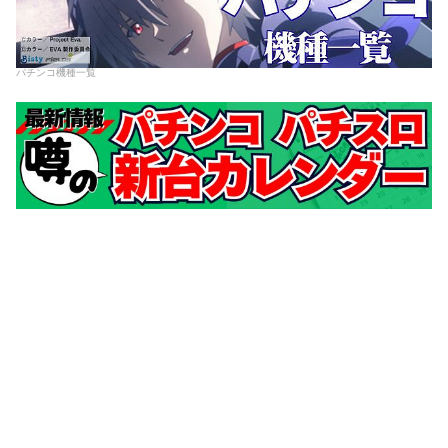
パチンコ機種一覧