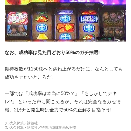
なお、成功率は見た目どおり50%のガチ抽選!
期待枚数が1150枚へと跳ね上がるだけに、なんとしても
成功させたいところだ。
一部では「成功率は本当に50%？」「もしかしてデキ
レ?」 といった声も聞こえるが、それは完全なるガセ情
報。2択ナビ発生時は全力で50%の正解を目指そう!
(C)大久保篤／講談社
(C)大久保篤・講談社／特殊消防隊動画広報課