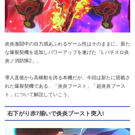
炎炎激闘中の自力感あふれるゲーム性はそのままに、新た
な爆裂契機を追加しパワーアップを遂げた「L パチスロ炎
炎ノ消防隊2」。
導入直後から高稼動を誇る本機だが、今回は新たに搭載さ
れた爆裂契機である、「炎炎ブースト」「超炎炎ブース
ト」について解説していこう。
右下がり赤7揃いで炎炎ブースト突入!