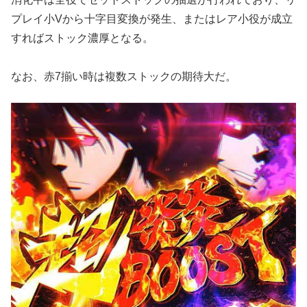
プレイ小Vから十字目変換が発生、またはレア小役が成立
すればストック濃厚となる。
なお、赤7揃い時は複数ストックの期待大だ。