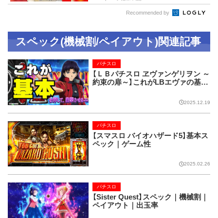
Recommended by
スペック(機械割/ペイアウト)関連記事
パチスロ
【ＬＢパチスロ ヱヴァンゲリヲン ～
約束の扉～】これがLBエヴァの基
本！ まずはここをしっかり覚えて
おくべき！
2025.12.19
パチスロ
【スマスロ バイオハザード5】基本ス
ペック｜ゲーム性
2025.02.26
パチスロ
【Sister Quest】スペック｜機械割｜
ペイアウト｜出玉率