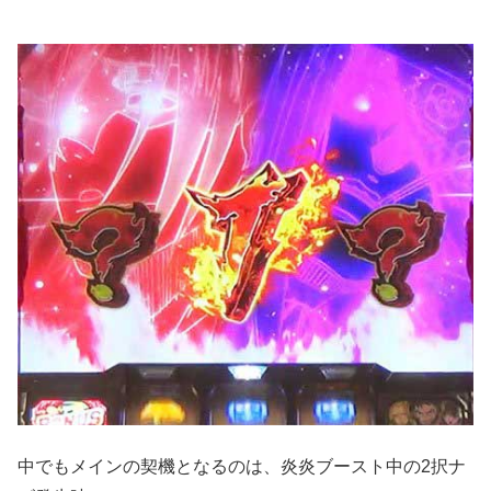
中でもメインの契機となるのは、炎炎ブースト中の2択ナ