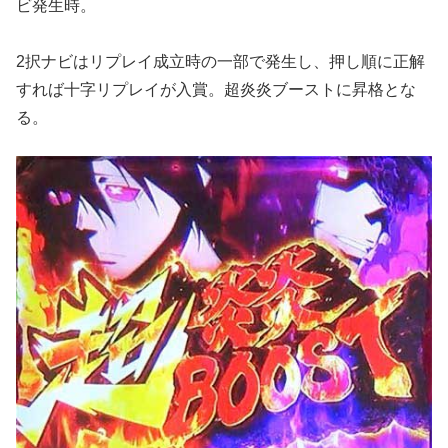
ビ発生時。
2択ナビはリプレイ成立時の一部で発生し、押し順に正解
すれば十字リプレイが入賞。超炎炎ブーストに昇格とな
る。