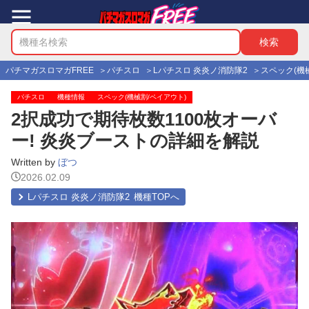
パチマガスロマガFREE
パチスロ
Lパチスロ 炎炎ノ消防隊2
スペック(機
パチスロ
機種情報
スペック(機械割/ペイアウト)
2択成功で期待枚数1100枚オーバ
ー! 炎炎ブーストの詳細を解説
Written by
ぼつ
2026.02.09
Lパチスロ 炎炎ノ消防隊2