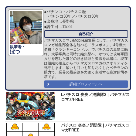
●パチンコ・パチスロ歴…
パチンコ30年／パチスロ30年
●出身地…
長野県
●誕生日…
11/28
パチマガスロマガMobile編集長にして、パチマガス
ロマガ編集部全体を統べる「ラスボス」。4号機の
名機『クランキーコンドル』でパチスロの真髄に触
ぼつ
れ、大学卒業と同時に編集部へ。かつては攻略軍団
入りを志したほどの熱き情熱と知識を武器に、現在
は組織の頂点からパチマガスロマガのクオリティを
死守します。酸いも甘いも知り尽くしたベテランの
眼力で、業界の最前線を力強く牽引する絶対的司令
塔です。
詳細プロフィールへ
Lパチスロ 炎炎ノ消防隊2 | パチマガス
ロマガFREE
パチスロ 炎炎ノ消防隊 | パチマガスロ
マガFREE