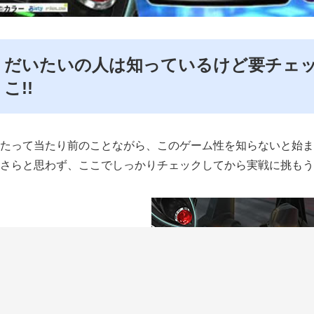
だいたいの人は知っているけど要チェ
こ!!
たって当たり前のことながら、このゲーム性を知らないと始ま
さらと思わず、ここでしっかりチェックしてから実戦に挑もう