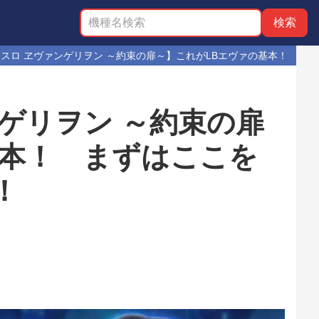
スロ ヱヴァンゲリヲン ～約束の扉～】これがLBエヴァの基本！ ま
ゲリヲン ～約束の扉
基本！ まずはここを
！