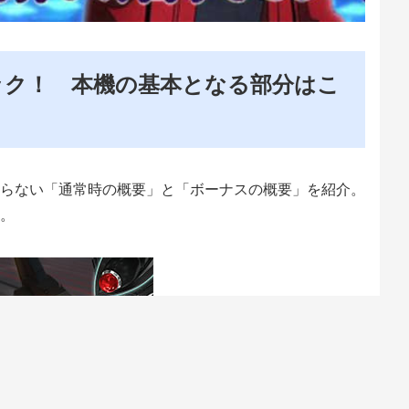
ック！ 本機の基本となる部分はこ
らない「通常時の概要」と「ボーナスの概要」を紹介。
。