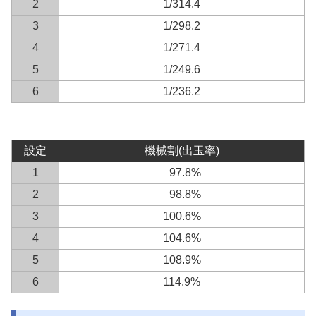
2
1/314.4
3
1/298.2
4
1/271.4
5
1/249.6
6
1/236.2
設定
機械割(出玉率)
1
0
97.8%
2
0
98.8%
3
100.6%
4
104.6%
5
108.9%
6
114.9%