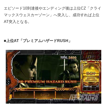
エピソード10到達後やエンディング後は上位CZ「クライ
マックスウェスカーゾーン」へ突入し、成功すれば上位
AT突入となる。
■上位AT「プレミアムハザードRUSH」