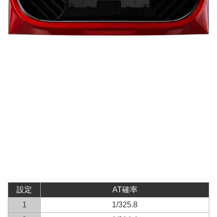
設定
AT確率
1
1/325.8