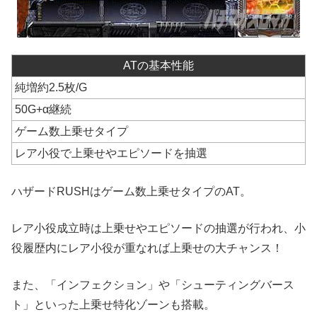
ATの基本性能
純増約2.5枚/G
50G+α継続
ゲーム数上乗せタイプ
レア小役で上乗せやエピソードを抽選
ハザードRUSHはゲーム数上乗せタイプのAT。
レア小役成立時は上乗せやエピソードの抽選が行われ、小
役履歴内にレア小役が重なれば上乗せの大チャンス！
また、「インフェクション」や「シューティングバース
ト」といった上乗せ特化ゾーンも搭載。