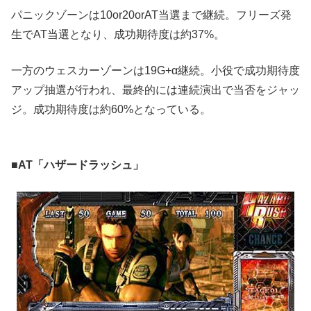
パニックゾーンは10or20orAT当選まで継続。フリーズ発
生でAT当選となり、成功期待度は約37%。
一方のウェスカーゾーンは19G+α継続。小役で成功期待度
アップ抽選が行われ、最終的には連続演出で当否をジャッ
ジ。成功期待度は約60%となっている。
■AT「ハザードラッシュ」