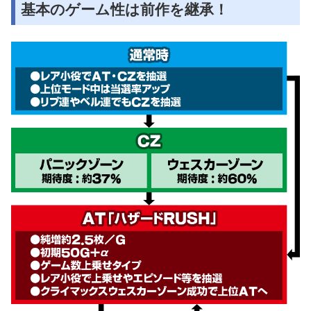
基本のゲーム性は前作を継承！