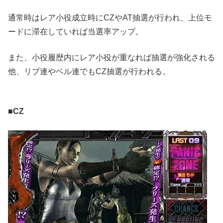
通常時はレア小役成立時にCZやAT抽選が行われ、上位モ
ードに滞在していれば当選率アップ。
また、小役履歴内にレア小役が重なれば抽選が強化される
他、リプ連やベル連でもCZ抽選が行われる。
■CZ