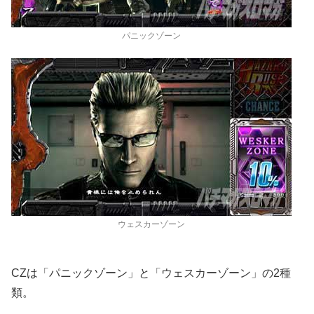
パニックゾーン
ウェスカーゾーン
CZは「パニックゾーン」と「ウェスカーゾーン」の2種
類。