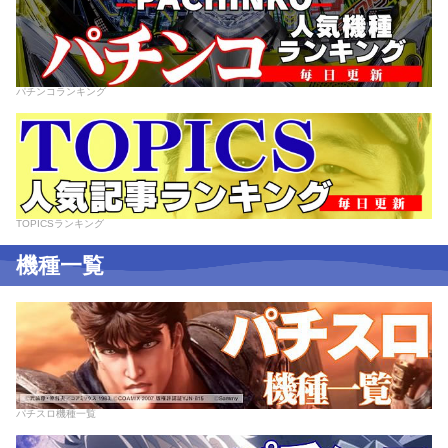
パチンコランキング
TOPICSランキング
機種一覧
パチスロ機種一覧