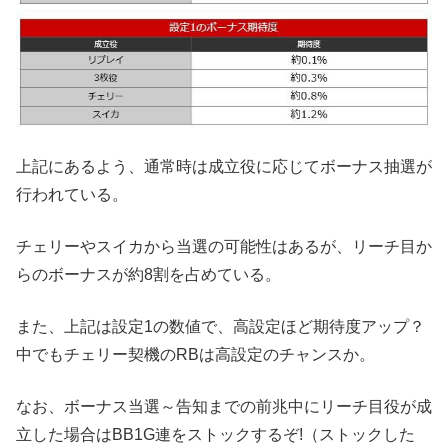
上記にあるよう、通常時は成立役に応じてボーナス抽選が
行われている。
チェリーやスイカから当選の可能性はあるが、リーチ目か
らのボーナスが約8割を占めている。
また、上記は設定1の数値で、高設定ほど期待度アップ？
中でもチェリー契機のRBは高設定のチャンスか。
なお、ボーナス当選～告知までの前兆中にリーチ目役が成
立した場合はBB1G連をストックするぞ!（ストックした