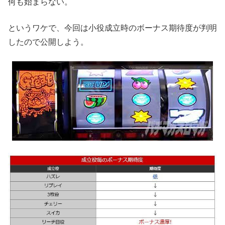
何も始まらない。
というワケで、今回は小役成立時のボーナス期待度が判明
したので公開しよう。