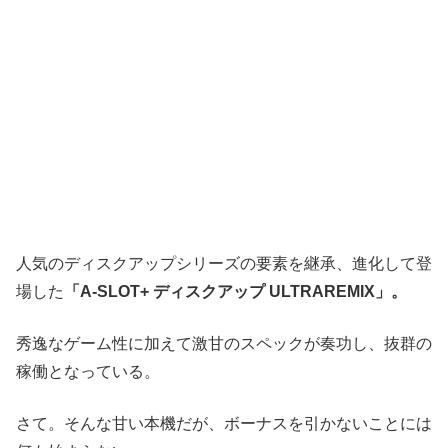
人気のディスクアップシリーズの要素を継承、進化して登
場した
「A-SLOT+ ディスクアップ ULTRAREMIX」。
秀逸なゲーム性に加えて激甘のスペックが奏功し、抜群の
稼働となっている。
さて。そんな甘い本機だが、ボーナスを引かないことには