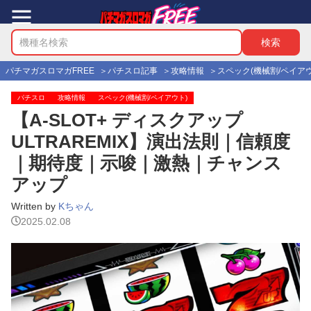
パチマガスロマガFREE
パチスロ記事
攻略情報
スペック(機械割/ペイアウ
パチスロ
攻略情報
スペック(機械割/ペイアウト)
【A-SLOT+ ディスクアップ
ULTRAREMIX】演出法則｜信頼度
｜期待度｜示唆｜激熱｜チャンス
アップ
Written by
Kちゃん
2025.02.08