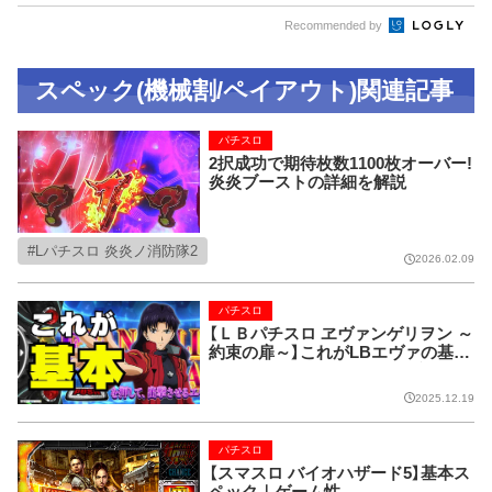
Recommended by
スペック(機械割/ペイアウト)関連記事
パチスロ
2択成功で期待枚数1100枚オーバー!
炎炎ブーストの詳細を解説
Lパチスロ 炎炎ノ消防隊2
2026.02.09
パチスロ
【ＬＢパチスロ ヱヴァンゲリヲン ～
約束の扉～】これがLBエヴァの基
本！ まずはここをしっかり覚えて
おくべき！
2025.12.19
パチスロ
【スマスロ バイオハザード5】基本ス
ペック｜ゲーム性