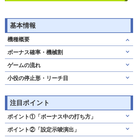
基本情報
機種概要
ボーナス確率・機械割
ゲームの流れ
小役の停止形・リーチ目
注目ポイント
ポイント①「ボーナス中の打ち方」
ポイント②「設定示唆演出」