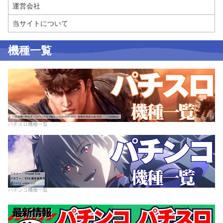
運営会社
当サイトについて
機種一覧
パチスロ機種一覧
パチンコ機種一覧