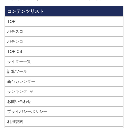
ンⅡ
LDEN PUSHER
TOP
パチスロ
パチンコ
TOPICS
ライター一覧
計算ツール
新台カレンダー
ランキング
お問い合わせ
プライバシーポリシー
利用規約