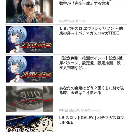
数字が『完全一致』する方法
PR(株式会社MURA)
ＬＢパチスロ ヱヴァンゲリヲン ～約
束の扉～ | パチマガスロマガFREE
【設定判別・推測ポイント】設定6濃
厚パターン、設定差、設定推測、設定
変更判別など...
あなたの金運はどう？宝くじに縁があ
る時、金運はこう変わる
PR(合同会社デジタルファーム )
LB スロットGALFY | パチマガスロマ
ガFREE