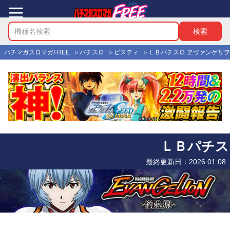
パチマガスロマガFREE
パチスロ
ビスティ
ＬＢパチスロ ヱヴァンゲリヲ
ＬＢパチスロ ヱヴァ
最終更新日：
2026.01.08