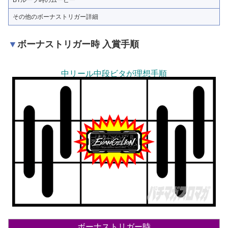
BTループ時のムービー
その他のボーナストリガー詳細
ボーナストリガー時 入賞手順
中リール中段ビタが理想手順
ボーナストリガー時