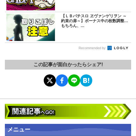
【ＬＢパチスロ ヱヴァンゲリヲン ～
約束の扉～】ボーナス中の枚数調整は
もちろん、...
Recommended by
この記事が面白かったらシェア!
メニュー