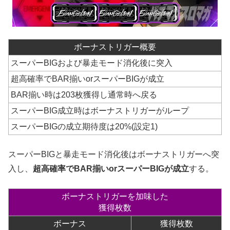
ボーナストリガー概要
スーパーBIGおよび暴走モード消化後に突入
超高確率でBAR揃いorスーパーBIGが成立
BAR揃い時は203枚獲得し通常時へ戻る
スーパーBIG成立時はボーナストリガーがループ
スーパーBIGの成立期待度は20%(設定1)
スーパーBIGと暴走モード消化後はボーナストリガーへ突
入し、
超高確率でBAR揃いorスーパーBIGが成立
する。
ボーナストリガーを加味した
獲得枚数
ボーナス
獲得枚数