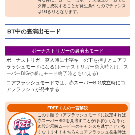
ちなみに、ムービーはボーナス成立ゲームでビ
タ押し成功することが発生条件なのでチャンス
は1Gきりとなります。
BT中の裏演出モード
ボーナストリガーの裏演出モード
ボーナストリガー突入時に十字キーの下を押すとコアフ
ラッシュモードになる
(ボーナストリガー突入時とは、ス
ーパーBIGや暴走モード終了時ともいえる)
コアフラッシュモードでは、赤スーパーBIG成立時にコ
アフラッシュが発生する
FREEくんの一言解説
この手順でコアフラッシュモードに設定すれば
赤スーパーBIGを見逃すことがほぼなくなるた
め設定示唆ムービーのチャンスを逃すことがな
くなります！もちろんコアフラッシュ発生時は