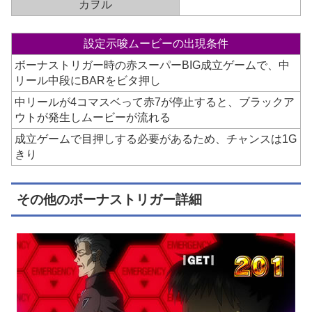
カヲル
設定示唆ムービーの出現条件
ボーナストリガー時の赤スーパーBIG成立ゲームで、中
リール中段にBARをビタ押し
中リールが4コマスベって赤7が停止すると、ブラックア
ウトが発生しムービーが流れる
成立ゲームで目押しする必要があるため、チャンスは1G
きり
その他のボーナストリガー詳細