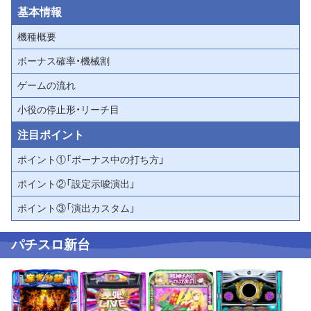
基本情報
機種概要
ボーナス確率・機械割
ゲームの流れ
小役の停止形・リーチ目
注目ポイント
ポイント①「ボーナス中の打ち方」
ポイント②「設定示唆演出」
ポイント③「演出カスタム」
パチスロ新台