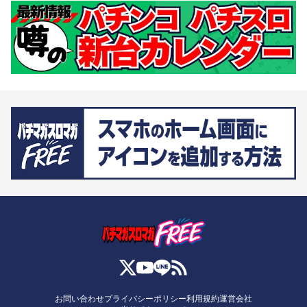
お問い合わせ
プライバシーポリシー
利用規約
運営会社