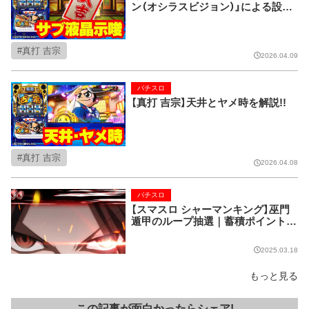
ン（オシラスビジョン）」による設
定・モード・状態示唆について徹底解
説!!
真打 吉宗
2026.04.09
パチスロ
【真打 吉宗】天井とヤメ時を解説!!
真打 吉宗
2026.04.08
パチスロ
【スマスロ シャーマンキング】巫門
遁甲のループ抽選｜蓄積ポイント示
唆演出｜ヤメ時｜穢れ｜立ち回り｜
解析
2025.03.18
もっと見る
この記事が面白かったらシェア!