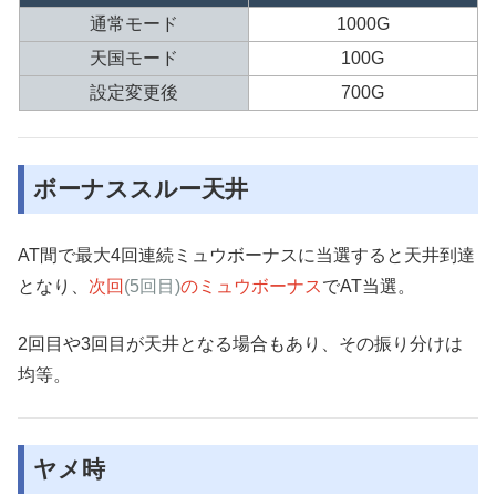
通常モード
1000G
天国モード
100G
設定変更後
700G
ボーナススルー天井
AT間で最大4回連続ミュウボーナスに当選すると天井到達
となり、
次回
(5回目)
のミュウボーナス
でAT当選。
2回目や3回目が天井となる場合もあり、その振り分けは
均等。
ヤメ時