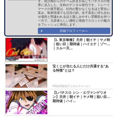
す。幼少期からのゲーム好きが高じてパチスロの世
界に没入した、生粋のデジタル世代です。トレード
マークの派手髪は、社内が驚かなくなるほど変化に
富み、取材現場でも注目の的。女子高生に待ち合わ
せ場所と間違われるほど親しみやすい雰囲気を持つ
一方で、元若者らしい感性と情熱でスロットの魅力
をフレッシュに発信します。
詳細プロフィールへ
【L 東京喰種】天井｜朝イチ｜ヤメ時
｜狙い目｜期待値｜ハイエナ｜ゾーン
｜スルー天...
宝くじが当たる人にだけ共通する“あ
る特徴”とは？
PR(合同会社デジタルファーム )
【Lパチスロ シン・エヴァンゲリオ
ン】天井｜朝イチ｜ヤメ時｜狙い目｜
期待値｜ハイ...