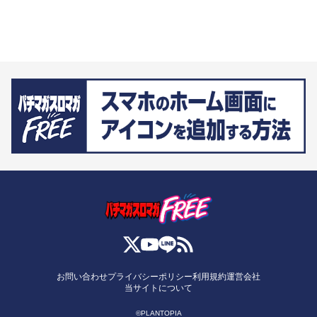
お問い合わせ
プライバシーポリシー
利用規約
運営会社
当サイトについて
©PLANTOPIA