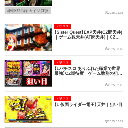
回胴黙示録 カイジ 狂宴
2025.03.05
パチスロ
【Sister Quest】EXP天井(CZ間天井)
｜ゲーム数天井(AT間天井)｜CZス
ルー回数天井｜ヤメ時詳解
2025.03.02
パチスロ
【Lパチスロ ありふれた職業で世界
最強】CZ期待度｜ゲーム数別の狙い
目
2025.02.28
パチスロ
【L 仮面ライダー電王】天井｜狙い目
2025.02.22