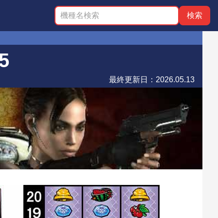
5
最終更新日：
2026.05.13