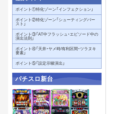
ポイント①特化ゾーン「インフェクション」
ポイント②特化ゾーン「シューティングバー
スト」
ポイント③「AT中フラッシュ・エピソード中の
演出法則」
ポイント④「天井・ヤメ時/有利区間・ツラヌキ
要素」
ポイント⑤「設定示唆演出」
パチスロ新台