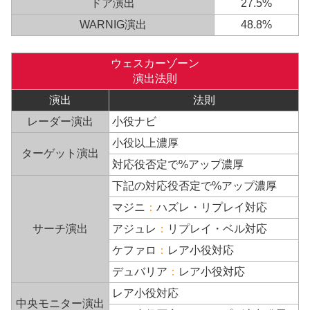
ドア演出
27.5%
WARNIG演出
48.8%
ウェスカーゾーン
演出法則
演出
法則
レーダー演出
小役ナビ
小役以上濃厚
ターゲット演出
対応役否定で%アップ濃厚
下記の対応役否定で%アップ濃厚
マジニ
：
ハズレ・リプレイ対応
サーチ演出
アジュレ
：
リプレイ・ベル対応
ケファロ
：
レア小役対応
デュバリア
：
レア小役対応
レア小役対応
中央モニター演出