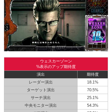
ウェスカーゾーン
%表示のアップ期待度
演出
期待度
レーダー演出
18.1%
ターゲット演出
70.5%
サーチ演出
25.1%
中央モニター演出
54.3%