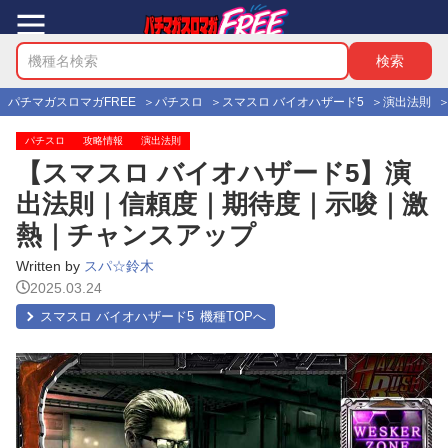
パチマガスロマガFREE
パチスロ
スマスロ バイオハザード5
演出法則
パチスロ
攻略情報
演出法則
【スマスロ バイオハザード5】演
出法則｜信頼度｜期待度｜示唆｜激
熱｜チャンスアップ
Written by
スパ☆鈴木
2025.03.24
スマスロ バイオハザード5