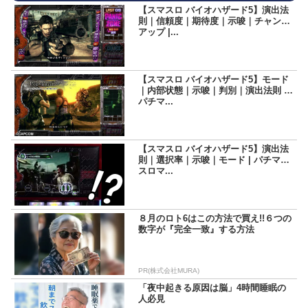
【スマスロ バイオハザード5】演出法
則｜信頼度｜期待度｜示唆｜チャンス
アップ |...
【スマスロ バイオハザード5】モード
｜内部状態｜示唆｜判別｜演出法則 |
パチマ...
【スマスロ バイオハザード5】演出法
則｜選択率｜示唆｜モード | パチマガ
スロマ...
８月のロト6はこの方法で買え!!６つの
数字が『完全一致』する方法
PR(株式会社MURA)
「夜中起きる原因は脳」4時間睡眠の
人必見