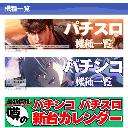
機種一覧
パチスロ機種一覧
パチンコ機種一覧