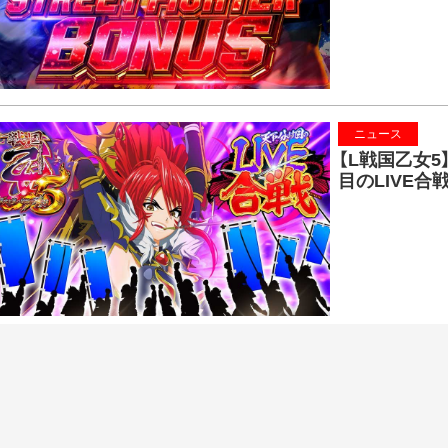
ニュース
【L戦国乙女
目のLIVE合
ニュース
【L戦国乙女
閃! これぞ乙