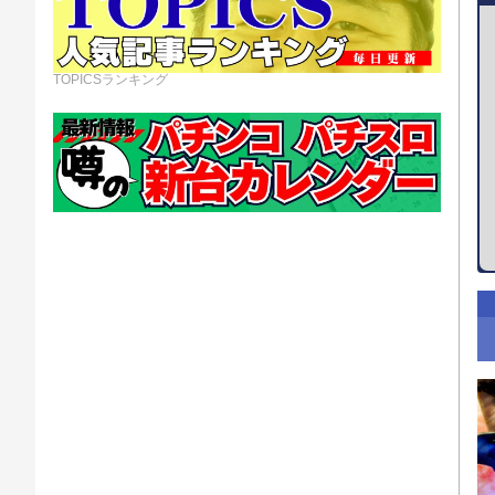
TOPICSランキング