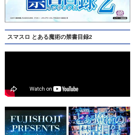
スマスロ とある魔術の禁書目録2