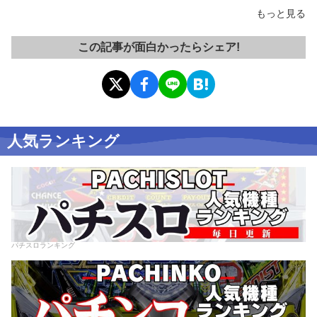
もっと見る
この記事が面白かったらシェア!
人気ランキング
パチスロランキング