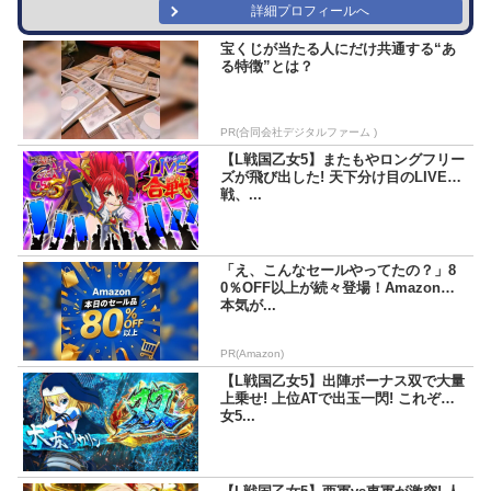
詳細プロフィールへ
宝くじが当たる人にだけ共通する“あ
る特徴”とは？
PR(合同会社デジタルファーム )
【L戦国乙女5】またもやロングフリー
ズが飛び出した! 天下分け目のLIVE合
戦、...
「え、こんなセールやってたの？」8
0％OFF以上が続々登場！Amazonの
本気が...
PR(Amazon)
【L戦国乙女5】出陣ボーナス双で大量
上乗せ! 上位ATで出玉一閃! これぞ乙
女5...