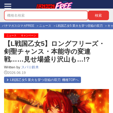
パチマガスロマガFREE
ニュース
L戦国乙女5 業火を穿つ宿焔の双刃
キ
ニュース
キャンペーン
【L戦国乙女5】ロングフリーズ・
剣聖チャンス・本能寺の変連
戦……見せ場盛り沢山も…!?
Written by
スパ☆鈴木
2026.06.19
L戦国乙女5 業火を穿つ宿焔の双刃