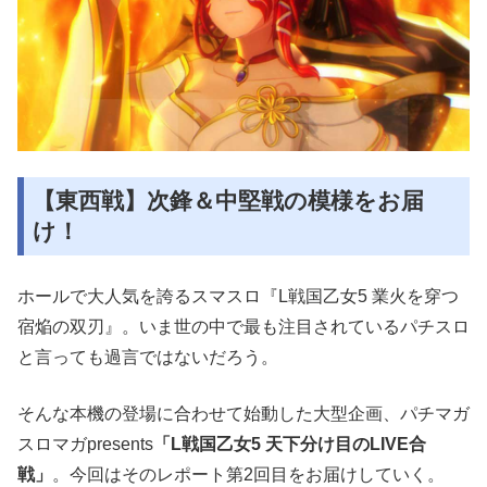
【東西戦】次鋒＆中堅戦の模様をお届
け！
ホールで大人気を誇るスマスロ『L戦国乙女5 業火を穿つ
宿焔の双刃』。いま世の中で最も注目されているパチスロ
と言っても過言ではないだろう。
そんな本機の登場に合わせて始動した大型企画、パチマガ
スロマガpresents
「L戦国乙女5 天下分け目のLIVE合
戦」
。今回はそのレポート第2回目をお届けしていく。