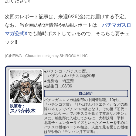
加ください!!
次回のレポート記事は、来週6/26(金)にお届けする予定。
なお、当企画の配信情報や結果レポートは、
パチマガスロ
マガ公式X
でも随時ポストしているので、そちらも要チェ
ック!!
(C)HEIWA Character design by SHIROGUMI INC.
●パチンコ・パチスロ歴…
パチンコ＆パチスロ歴30年
●出身地…
埼玉県
●誕生日…
08/06
パチマガスロマガ編集部の中間管理職。10代に
『パチンコ大賞』『びんびんバラエティ』などの西
陣ハネモノでパチンコの虜となり、その後『初代ニ
スパ☆鈴木
ューパルサー』でパチスロを覚えて立派なパチンカ
スに。編集部に入社してからは、大都技研・平和・
北電子・エンターライズといったメーカーを中心に
パチスロ機種ページを担当。人生で最も愛した機種
は5号機の『モンハン月下雷鳴』。