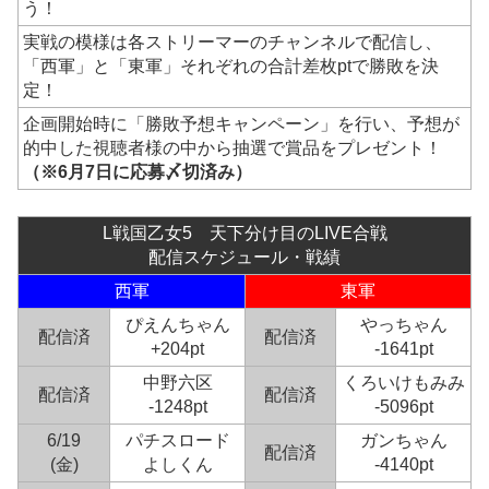
う！
実戦の模様は各ストリーマーのチャンネルで配信し、
「西軍」と「東軍」それぞれの合計差枚ptで勝敗を決
定！
企画開始時に「勝敗予想キャンペーン」を行い、予想が
的中した視聴者様の中から抽選で賞品をプレゼント！
（※6月7日に応募〆切済み）
L戦国乙女5 天下分け目のLIVE合戦
配信スケジュール・戦績
西軍
東軍
ぴえんちゃん
やっちゃん
配信済
配信済
+204pt
-1641pt
中野六区
くろいけもみみ
配信済
配信済
-1248pt
-5096pt
6/19
パチスロード
ガンちゃん
配信済
(金)
よしくん
-4140pt