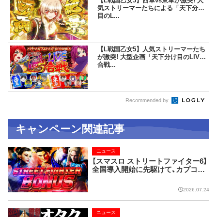
【L戦国乙女5】西軍vs東軍が激突! 人
気ストリーマーたちによる「天下分け
目のL...
【L戦国乙女5】人気ストリーマーたち
が激突! 大型企画「天下分け目のLIVE
合戦...
Recommended by
キャンペーン関連記事
ニュース
【スマスロ ストリートファイター6】
全国導入開始に先駆けて、カプコン
ストアにて実機展示!!
2026.07.24
ニュース