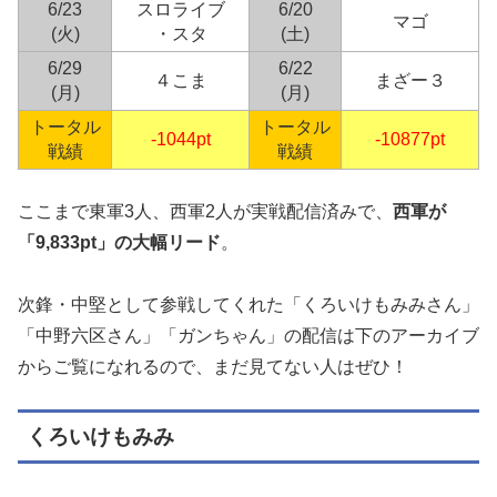
6/23
スロライブ
6/20
マゴ
(火)
・スタ
(土)
6/29
6/22
４こま
まざー３
(月)
(月)
トータル
トータル
-1044pt
-10877pt
戦績
戦績
ここまで東軍3人、西軍2人が実戦配信済みで、
西軍が
「9,833pt」の大幅リード
。
次鋒・中堅として参戦してくれた「くろいけもみみさん」
「中野六区さん」「ガンちゃん」の配信は下のアーカイブ
からご覧になれるので、まだ見てない人はぜひ！
くろいけもみみ