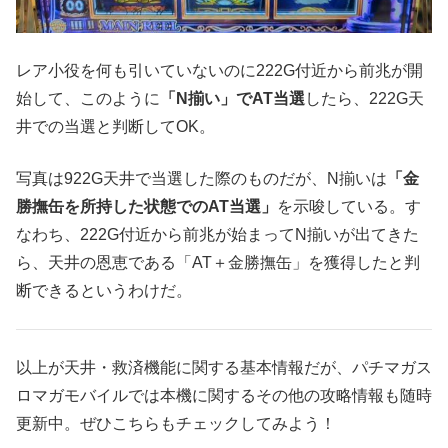
レア小役を何も引いていないのに222G付近から前兆が開
始して、このように
「N揃い」でAT当選
したら、222G天
井での当選と判断してOK。
写真は922G天井で当選した際のものだが、N揃いは
「金
勝撫缶を所持した状態でのAT当選」
を示唆している。す
なわち、222G付近から前兆が始まってN揃いが出てきた
ら、天井の恩恵である「AT＋金勝撫缶」を獲得したと判
断できるというわけだ。
以上が天井・救済機能に関する基本情報だが、パチマガス
ロマガモバイルでは本機に関するその他の攻略情報も随時
更新中。ぜひこちらもチェックしてみよう！