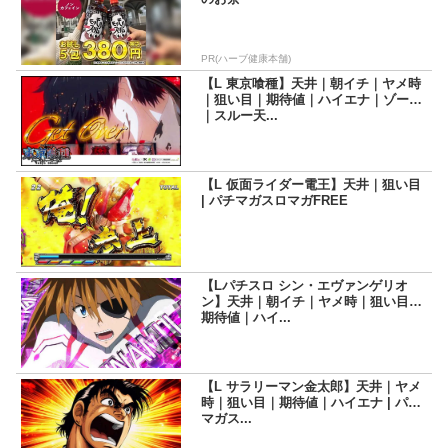
PR(ハーブ健康本舗)
【L 東京喰種】天井｜朝イチ｜ヤメ時
｜狙い目｜期待値｜ハイエナ｜ゾーン
｜スルー天...
【L 仮面ライダー電王】天井｜狙い目
| パチマガスロマガFREE
【Lパチスロ シン・エヴァンゲリオ
ン】天井｜朝イチ｜ヤメ時｜狙い目｜
期待値｜ハイ...
【L サラリーマン金太郎】天井｜ヤメ
時｜狙い目｜期待値｜ハイエナ | パチ
マガス...