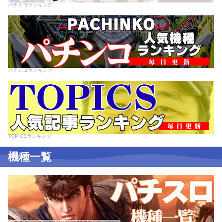
パチスロランキング
パチンコランキング
TOPICSランキング
機種一覧