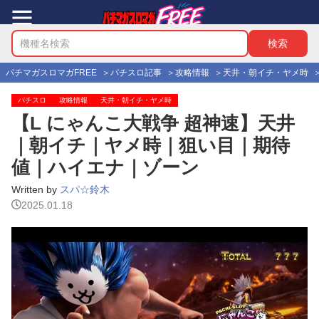
パチマガスロマガFREE
パチスロ記事
攻略情報
天井・朝イチ・ヤメ時
パチスロ
攻略情報
天井・朝イチ・ヤメ時
【L にゃんこ大戦争 超神速】天井
｜朝イチ｜ヤメ時｜狙い目｜期待
値｜ハイエナ｜ゾーン
Written by
スパ☆鈴木
2025.01.18