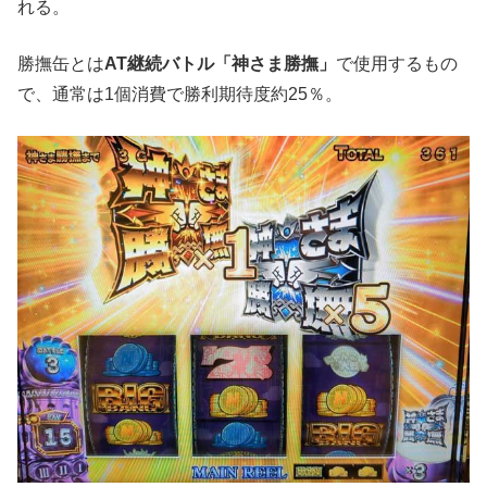
れる。
勝撫缶とは
AT継続バトル「神さま勝撫」
で使用するもの
で、通常は1個消費で勝利期待度約25％。