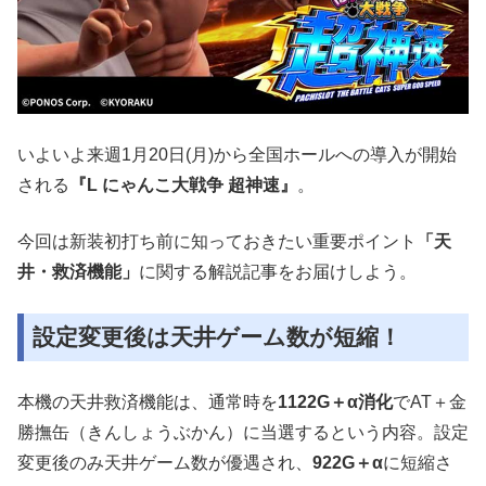
いよいよ来週1月20日(月)から全国ホールへの導入が開始
される
『L にゃんこ大戦争 超神速』
。
今回は新装初打ち前に知っておきたい重要ポイント
「天
井・救済機能」
に関する解説記事をお届けしよう。
設定変更後は天井ゲーム数が短縮！
本機の天井救済機能は、通常時を
1122G＋α消化
でAT＋金
勝撫缶（きんしょうぶかん）に当選するという内容。設定
変更後のみ天井ゲーム数が優遇され、
922G＋α
に短縮さ