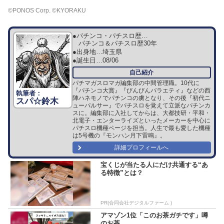
©PONOS Corp. ©KYORAKU
●パチンコ・パチスロ歴…
パチンコ＆パチスロ歴30年
●出身地…
埼玉県
●誕生日…
08/06
パチマガスロマガ編集部の中間管理職。10代に
『パチンコ大賞』『びんびんバラエティ』などの西
陣ハネモノでパチンコの虜となり、その後『初代ニ
スパ☆鈴木
ューパルサー』でパチスロを覚えて立派なパチンカ
スに。編集部に入社してからは、大都技研・平和・
北電子・エンターライズといったメーカーを中心に
パチスロ機種ページを担当。人生で最も愛した機種
は5号機の『モンハン月下雷鳴』。
詳細プロフィールへ
宝くじが当たる人にだけ共通する“あ
る特徴”とは？
PR(合同会社デジタルファーム )
アマゾン1位「このお茶ガチです」噂
のお茶