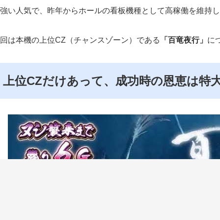
強い人気で、昨年からホールの看板機種として高稼働を維持し
回は本機の上位CZ（チャンスゾーン）である
「百竜夜行」
に
上位CZだけあって、成功時の恩恵は特