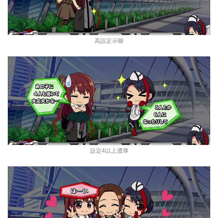
高設定示唆
設定4以上濃厚