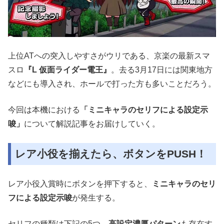
上位ATへの突入しやすさがウリである、京楽の最新スマ
スロ
『L 仮面ライダー電王』
。去る3月17日には関東地方
などにも導入され、ホールで打った方も多いことだろう。
今回は本機における
「ミニキャラのセリフによる設定示
唆」
について解説記事をお届けしていく。
レア小役を揃えたら、ボタンをPUSH！
レア小役入賞時にボタンを押下すると、
ミニキャラのセリ
フによる設定示唆
が発生する。
セリフの種類は下記の5つ。
高設定濃厚パターン
も存在す