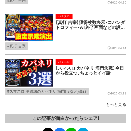
真打 吉宗
2026.04.15
パチスロ
【真打 吉宗】獲得枚数表示・コパンダ
トロフィー・AT終了画面などの設定
示唆演出について解説!!
真打 吉宗
2026.04.14
パチスロ
【スマスロ カバネリ 海門決戦】今日
から役立つ、ちょっとイイ話
スマスロ 甲鉄城のカバネリ 海門(うなと)決戦
2026.03.31
もっと見る
この記事が面白かったらシェア!