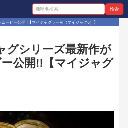
ムービー公開!!【マイジャグラーVI（マイジャグ6）】
ャグシリーズ最新作が
ビー公開!!【マイジャグ
】