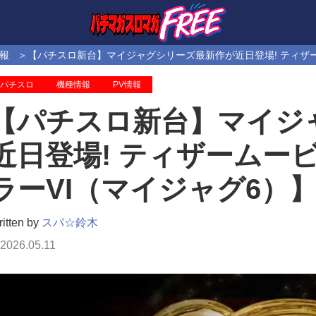
情報
【パチスロ新台】マイジャグシリーズ最新作が近日登場! ティザー
パチスロ
機種情報
PV情報
【パチスロ新台】マイジ
近日登場! ティザームー
ラーVI（マイジャグ6）
itten by
スパ☆鈴木
2026.05.11