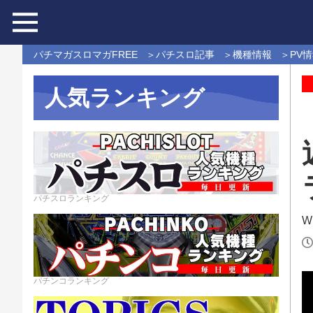
パチマガスロマガFREE
パチスロ記事
機種情報
PV
人気ランキング
パチスロランキング
Wr
パチンコランキング