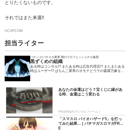
とりたくないものです。
それではまた来週!!
©CAPCOM
担当ライター
パチンコ/パチスロ業界 闇のプロフェッショナル集団
黒ずくめの組織
ある時はコンサル!? またある時は広告代理店!? またまたある
時はユーザー!? ぱちんこ業界のオモテとウラの森羅万象を知
り尽くした謎のプロフェッショナル集団!! ちなみに、暗殺や
謎の薬の開発はやってない。
あなたの金運はどう？宝くじに縁があ
る時、金運はこう変わる
PR(合同会社デジタルファーム )
「スマスロ バイオハザード5」を打っ
てみた結果… | パチマガスロマガFRE
E