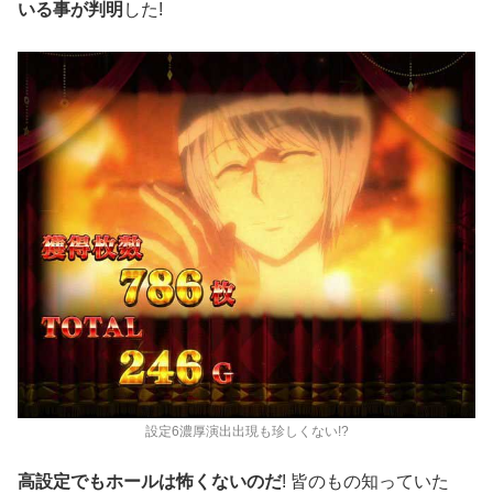
いる事が判明
した!
設定6濃厚演出出現も珍しくない!?
高設定でもホールは怖くないのだ
! 皆のもの知っていた