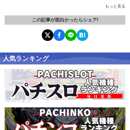
もっと見る
この記事が面白かったらシェア!
人気ランキング
パチスロランキング