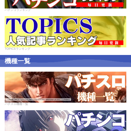
パチンコランキング
TOPICSランキング
機種一覧
パチスロ機種一覧