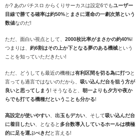
か? あのパチスロ からくりサーカスは設定6でも
ユーザー
目線で勝てる確率は約50%
と
まさに運命の一劇次第という
数値
なのだ!
ただ、面白い視点として、
2000枚比率がまさかの約40%
!
つまりは、
約6割はその上か下となる夢のある機械
という
ことを知っていただきたい!
ただ、どうしても最近の機種は
有利区間を切る為に打つ
と
言っても過言ではないのだから、
吸い込んだ台を狙う方が
良いと思ってしまう
! そうなると、
朝一よりも夕方や夜か
らでも打てる機種だということも分かる
!
高設定が使いやすい
、
出玉もデカい
、そして
吸い込んだ台
に着目したい
、となると
多台数導入しているホールは積極
的に足を運ぶべきだ
と言える!