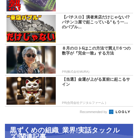
【パチスロ】演者来店だけじゃない!?
パチンコ屋で起こっている“もう一つ
のバブル...
８月のロト6はこの方法で買え!!６つの
数字が『完全一致』する方法
PR(株式会社MURA)
【当選】金運が上がる直前に起こるサ
イン
PR(合同会社デジタルファーム )
Recommended by
黒ずくめの組織_業界!実話タックル
ズ!関連記事