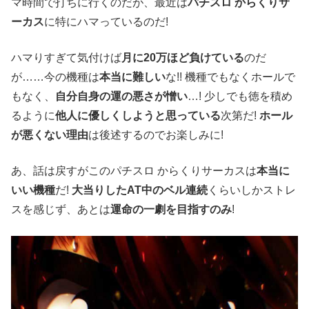
マ時間で打ちに行くのだが、最近は
パチスロ からくりサ
ーカス
に特にハマっているのだ!
ハマりすぎて気付けば
月に20万ほど負けている
のだ
が……今の機種は
本当に難しい
な!! 機種でもなくホールで
もなく、
自分自身の運の悪さが憎い
…! 少しでも徳を積め
るように
他人に優しくしようと思っている
次第だ!
ホール
が悪くない理由
は後述するのでお楽しみに!
あ、話は戻すがこのパチスロ からくりサーカスは
本当に
いい機種
だ!
大当りしたAT中のベル連続
くらいしかストレ
スを感じず、あとは
運命の一劇を目指すのみ
!