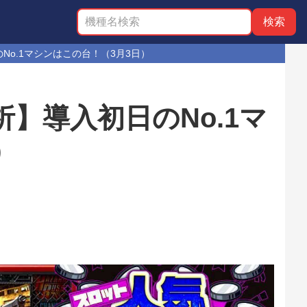
o.1マシンはこの台！（3月3日）
】導入初日のNo.1マ
）