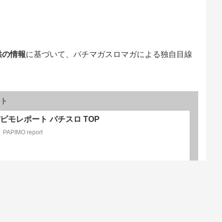
供の情報
に基づいて、パチマガスロマガによる独自目線
ピモレポート パチスロ TOP
PAPIMO report