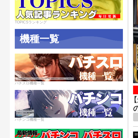
TOPICSランキング
機種一覧
パチスロ機種一覧
パチンコ機種一覧