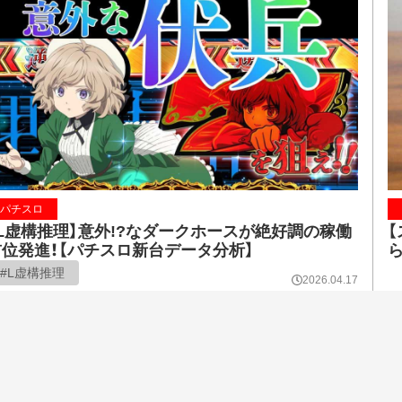
パチスロ
【L虚構推理】意外!?なダークホースが絶好調の稼働
首位発進！【パチスロ新台データ分析】
L虚構推理
2026.04.17
パチスロ
【L少女☆歌劇
台データ分析