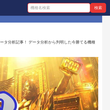
ータ分析記事！ データ分析から判明した今勝てる機種