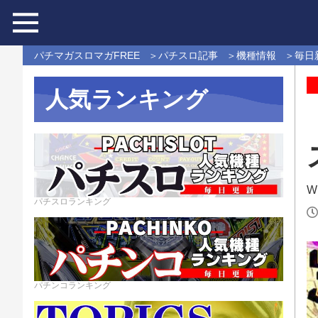
パチマガスロマガFREE
パチスロ記事
機種情報
毎日
人気ランキング
Wr
パチスロランキング
パチンコランキング