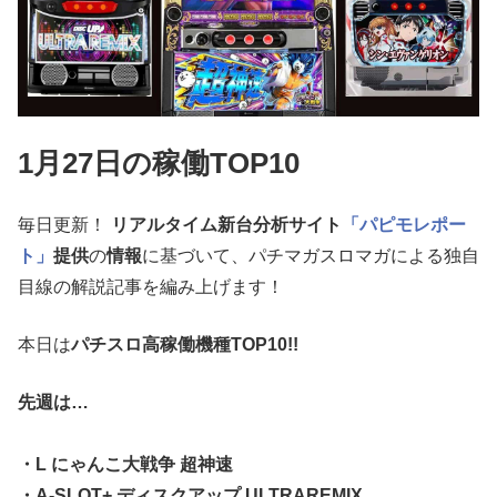
1月27日の稼働TOP10
毎日更新！
リアルタイム新台分析サイト
「パピモレポー
ト」
提供
の
情報
に基づいて、パチマガスロマガによる独自
目線の解説記事を編み上げます！
本日は
パチスロ高稼働機種TOP10
!!
先週は…
・L にゃんこ大戦争 超神速
・A-SLOT+ ディスクアップ ULTRAREMIX