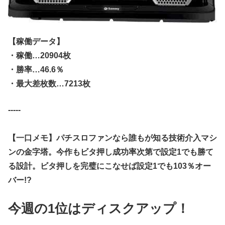
【稼働データ】
・稼働…20904枚
・勝率…46.6％
・最大差枚数…7213枚
-----
【一口メモ】
パチスロファンなら誰もが知る技術介入マシ
ンの金字塔。今作もビタ押し成功率次第で設定1でも勝て
る設計。ビタ押しを完璧にこなせば設定1でも103％オー
バー!?
今週の1位はディスクアップ！