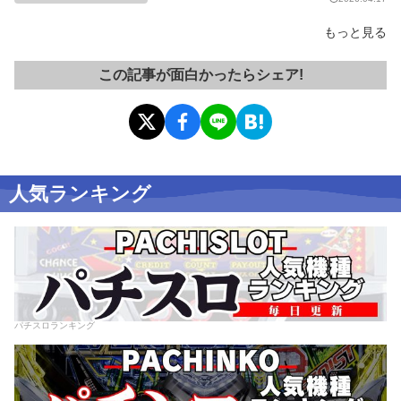
もっと見る
この記事が面白かったらシェア!
人気ランキング
パチスロランキング