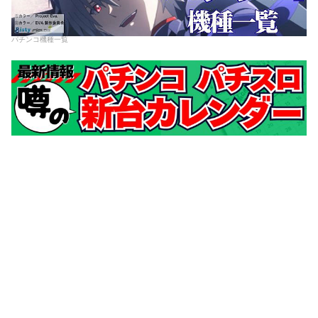
パチンコ機種一覧