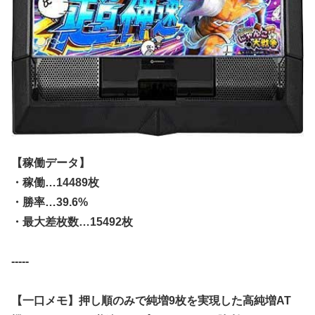
【稼働データ】
・稼働…14489枚
・勝率…39.6%
・最大差枚数…15492枚
-----
【一口メモ】
押し順のみで純増9枚を実現した高純増AT