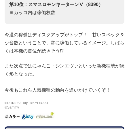
第10位：スマスロモンキーターンⅤ（8390）
※カッコ内は稼働枚数
今週の稼働はディスクアップがトップ！ 甘いスペック＆
少台数ということで、常に稼働しているイメージ。しばら
くは本機の首位が続きそう!?
また次点ではにゃんこ・シンエヴァといった新機種勢が続
く形となった。
今後もこれら人気機種の動向を追いかけていくぞ！
©PONOS Corp. ©KYORAKU
©Sammy