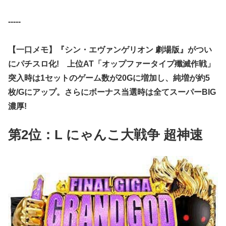
-----
【一口メモ】『シン・エヴァンゲリオン 劇場版』がつい
にパチスロ化! 上位AT「オップファータイプ殲滅作戦」
突入時は1セットのゲーム数が20Gに増加し、純増が約5
枚/Gにアップ。さらにボーナス当選時は全てスーパーBIG
濃厚!
第2位：L にゃんこ大戦争 超神速