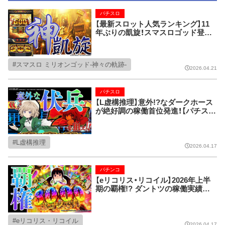
パチスロ
【最新スロット人気ランキング】11
年ぶりの凱旋！スマスロゴッド登場
でホールの稼働はどう変わった!?
スマスロ ミリオンゴッド-神々の軌跡-
2026.04.21
パチスロ
【L虚構推理】意外!?なダークホース
が絶好調の稼働首位発進！【パチスロ
新台データ分析】
L虚構推理
2026.04.17
パチンコ
【eリコリス・リコイル】2026年上半
期の覇権!? ダントツの稼働実績に！
【パチンコ新台データ分析】
eリコリス・リコイル
2026.04.17