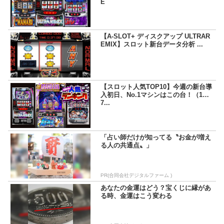
E
【A-SLOT+ ディスクアップ ULTRAR
EMIX】スロット新台データ分析 ...
【スロット人気TOP10】今週の新台導
入初日、No.1マシンはこの台！（1月2
7...
「占い師だけが知ってる〝お金が増え
る人の共通点〟」
PR(合同会社デジタルファーム )
あなたの金運はどう？宝くじに縁があ
る時、金運はこう変わる