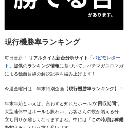
現行機勝率ランキング
毎日更新！
リアルタイム新台分析サイト
「パピモレポー
ト」
提供
の
ランキング情報
に基づいて、パチマガスロマガ
による独自目線の解説記事を編み上げます！
今週金曜日は…年末特別企画【
現行機勝率ランキング
】！
年末年始といえば、言わずと知れたホールの"
回収期間
"。
大型連休中はホールも賑わい、お客さんの数が増える分、
立ち回りが難しくなりますよね。中には「
この時期は稼働
を控える
」という方も多いはず…。