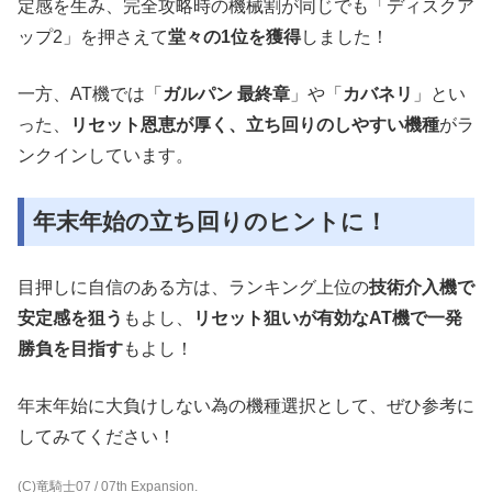
定感を生み、完全攻略時の機械割が同じでも「ディスクア
ップ2」を押さえて
堂々の1位を獲得
しました！
一方、AT機では「
ガルパン 最終章
」や「
カバネリ
」とい
った、
リセット恩恵が厚く、立ち回りのしやすい機種
がラ
ンクインしています。
年末年始の立ち回りのヒントに！
目押しに自信のある方は、ランキング上位の
技術介入機で
安定感を狙う
もよし、
リセット狙いが有効なAT機で一発
勝負を目指す
もよし！
年末年始に大負けしない為の機種選択として、ぜひ参考に
してみてください！
(C)竜騎士07 / 07th Expansion.