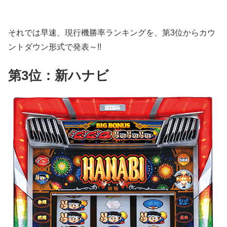
それでは早速、現行機勝率ランキングを、第3位からカウ
ントダウン形式で発表～!!
第3位：新ハナビ