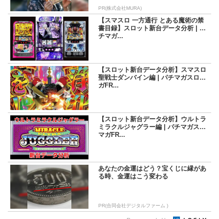
PR(株式会社MURA)
【スマスロ 一方通行 とある魔術の禁
書目録】スロット新台データ分析 | パ
チマガ...
【スロット新台データ分析】スマスロ
聖戦士ダンバイン編 | パチマガスロマ
ガFR...
【スロット新台データ分析】ウルトラ
ミラクルジャグラー編 | パチマガスロ
マガFR...
あなたの金運はどう？宝くじに縁があ
る時、金運はこう変わる
PR(合同会社デジタルファーム )