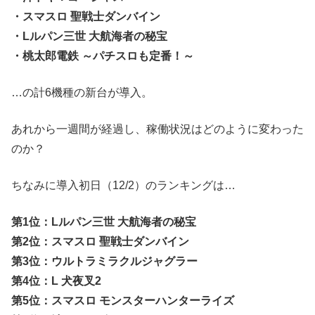
・スマスロ 聖戦士ダンバイン
・Lルパン三世 大航海者の秘宝
・桃太郎電鉄 ～パチスロも定番！～
…の計6機種の新台が導入。
あれから一週間が経過し、稼働状況はどのように変わった
のか？
ちなみに導入初日（12/2）のランキングは…
第1位：Lルパン三世 大航海者の秘宝
第2位：スマスロ 聖戦士ダンバイン
第3位：ウルトラミラクルジャグラー
第4位：L 犬夜叉2
第5位：スマスロ モンスターハンターライズ