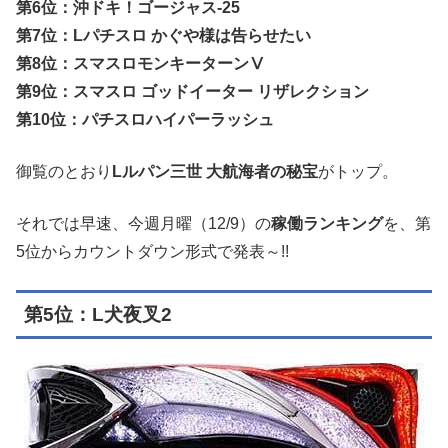
第6位：沖ドキ！ゴージャス-25
第7位：Lパチスロ かぐや様は告らせたい
第8位：スマスロモンキーターンⅤ
第9位：スマスロ ゴッドイーター リザレクション
第10位：パチスロハイパーラッシュ
御覧のとおり
Lルパン三世 大航海者の秘宝
がトップ。
それでは早速、今週月曜（12/9）の
稼働ランキング
を、第
5位からカウントダウン形式で発表～!!
第5位：L犬夜叉2