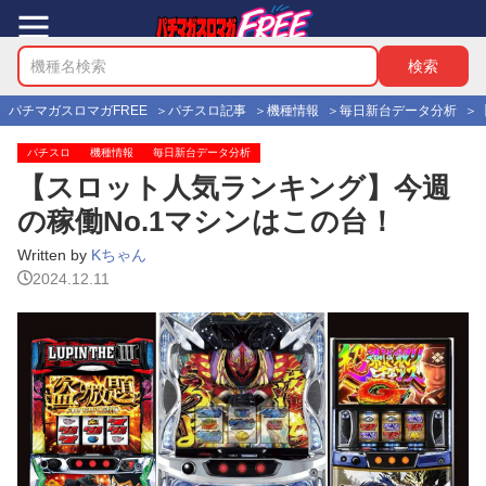
パチマガスロマガFREE
パチスロ記事
機種情報
毎日新台データ分析
パチスロ
機種情報
毎日新台データ分析
【スロット人気ランキング】今週
の稼働No.1マシンはこの台！
Written by
Kちゃん
2024.12.11