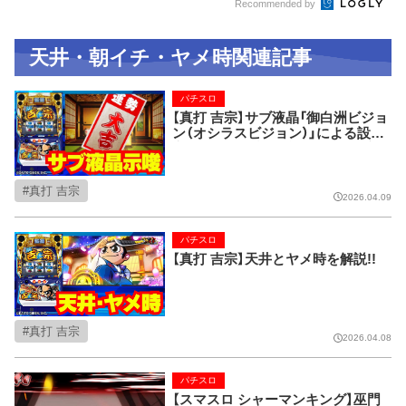
Recommended by
天井・朝イチ・ヤメ時関連記事
パチスロ
【真打 吉宗】サブ液晶「御白洲ビジョ
ン（オシラスビジョン）」による設
定・モード・状態示唆について徹底解
説!!
真打 吉宗
2026.04.09
パチスロ
【真打 吉宗】天井とヤメ時を解説!!
真打 吉宗
2026.04.08
パチスロ
【スマスロ シャーマンキング】巫門