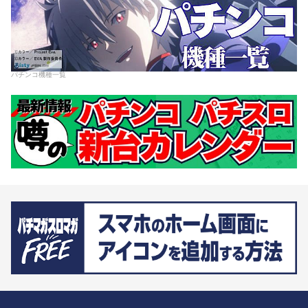
パチンコ機種一覧