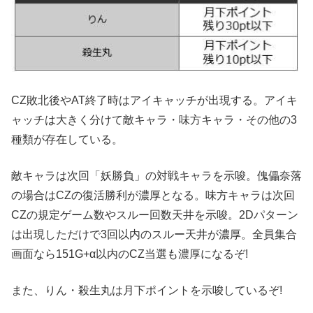
CZ敗北後やAT終了時はアイキャッチが出現する。アイキ
ャッチは大きく分けて敵キャラ・味方キャラ・その他の3
種類が存在している。
敵キャラは次回「妖勝負」の対戦キャラを示唆。傀儡奈落
の場合はCZの復活勝利が濃厚となる。味方キャラは次回
CZの規定ゲーム数やスルー回数天井を示唆。2Dパターン
は出現しただけで3回以内のスルー天井が濃厚。全員集合
画面なら151G+α以内のCZ当選も濃厚になるぞ!
また、りん・殺生丸は月下ポイントを示唆しているぞ!