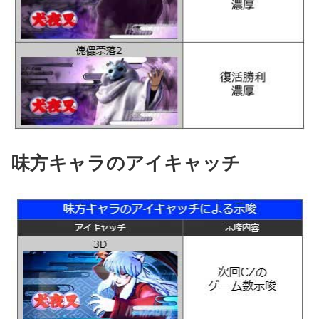
味方キャラのアイキャッチ