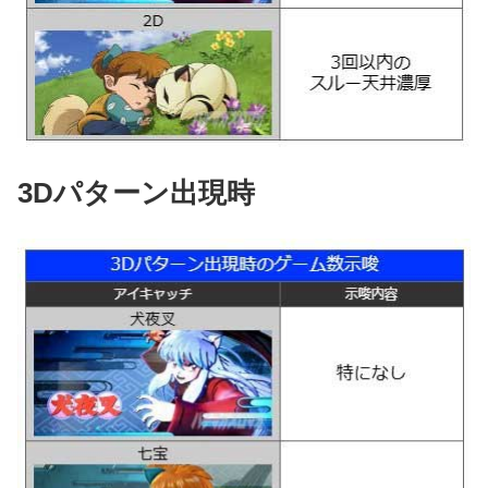
3Dパターン出現時