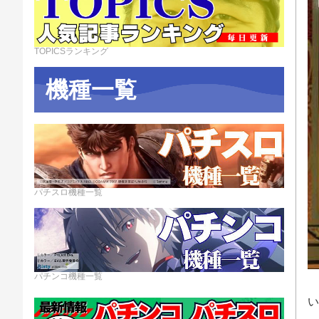
TOPICSランキング
機種一覧
パチスロ機種一覧
パチンコ機種一覧
い