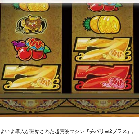
よいよ導入が開始された超荒波マシン
『チバリヨ2プラス』
。