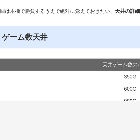
回は本機で勝負するうえで絶対に覚えておきたい、
天井の詳細
ゲーム数天井
天井ゲーム数の
350G
600G
999G
利区間移行後、
通常時を最大999G+α消化でボーナスに当選
。