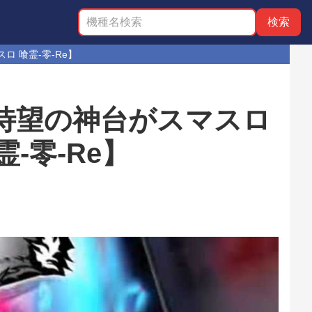
 喰霊-零-Re】
待望の神台がスマスロ
-零-Re】