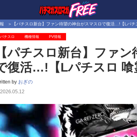
情報
【パチスロ新台】ファン待望の神台がスマスロで復活…!【Lパチスロ
パチスロ
機種情報
PV情報
【パチスロ新台】ファン
で復活…!【Lパチスロ 喰霊
itten by
おぎの
2026.05.12